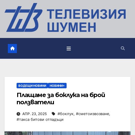
ВОДЕЩИ НОВИНИ
НОВИНИ+
Плащаме за боклука на брой
ползватели
АПР. 23, 2025
#боклук
,
#сметоизвозване
,
#такса битови отпадъци