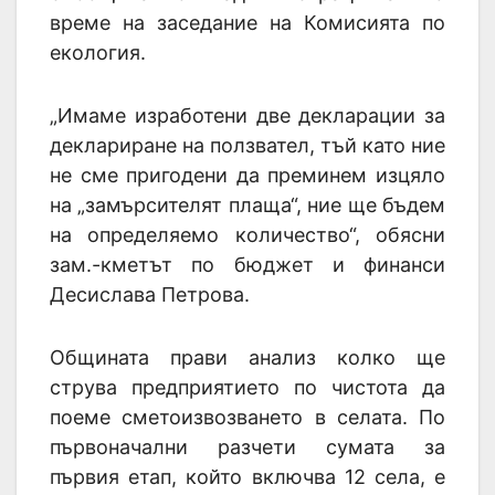
време на заседание на Комисията по
екология.
„Имаме изработени две декларации за
деклариране на ползвател, тъй като ние
не сме пригодени да преминем изцяло
на „замърсителят плаща“, ние ще бъдем
на определяемо количество“, обясни
зам.-кметът по бюджет и финанси
Десислава Петрова.
Общината прави анализ колко ще
струва предприятието по чистота да
поеме сметоизвозването в селата. По
първоначални разчети сумата за
първия етап, който включва 12 села, е