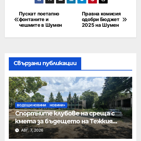
Пускат поетапно
Правна комисия
фонтаните и
одобри Бюджет
чешмите в Шумен
2025 на Шумен
Свързани публикации
ВОДЕЩИ НОВИНИ
НОВИНИ+
Спортните клубове на среща с
кмета за бъдещето на Тежкия
полк
АВГ. 7, 2026