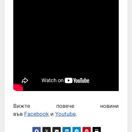
Вижте повече новини
във
Facebook
и
Youtube
.