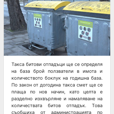
Такса битови отпадъци ще се определя
на база брой ползватели в имота и
количеството боклук на годишна база.
По закон от догодина такса смет ще се
плаща по нов начин, като целта е
разделно изхвърляне и намаляване на
количествата битов отпадък. Това
съобщиха от администрацията по