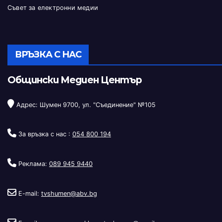
Съвет за електронни медии
ВРЪЗКА С НАС
Общински Медиен Център
Адрес: Шумен 9700, ул. "Съединение" №105
За връзка с нас :
054 800 194
Реклама:
089 945 9440
E-mail:
tvshumen@abv.bg