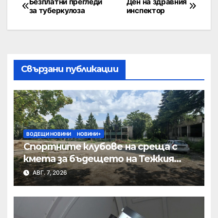
Безплатни прегледи
Ден на здравния
за туберкулоза
инспектор
Свързани публикации
ВОДЕЩИ НОВИНИ
НОВИНИ+
Спортните клубове на среща с
кмета за бъдещето на Тежкия
полк
АВГ. 7, 2026