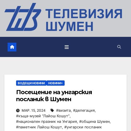
ВОДЕЩИ НОВИНИ
НОВИНИ+
Посещение на унгарския
посланик в Шумен
МАР. 15, 2024
#визита
,
#делегация
,
#къща-музей "Лайош Кошут"
,
#национален празник на Унгария
,
#община Шумен
,
#паметник Лайош Кошут
,
#унгарски посланик