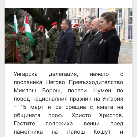
Унгарска делегация, начело с
посланика Негово Превъзходителство
Миклош Борош, посети Шумен по
повод националния празник на Унгария
– 15 март и се срещна с кмета на
общината проф. Христо Христов.
Гостите положиха венци пред
паметника на Лайош Кошут и