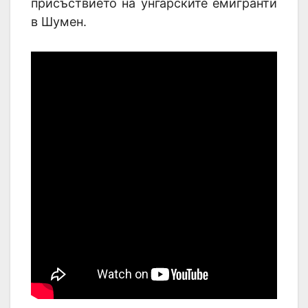
присъствието на унгарските емигранти
в Шумен.