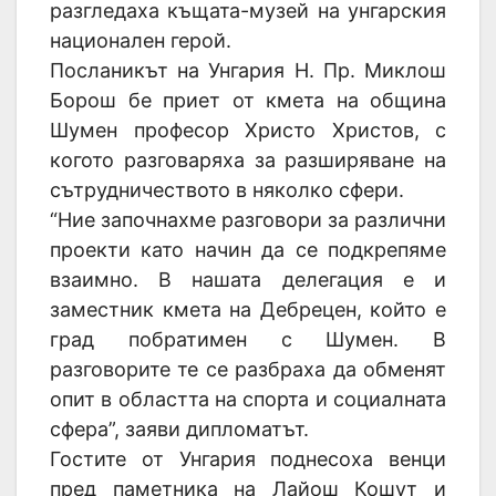
разгледаха къщата-музей на унгарския
национален герой.
Посланикът на Унгария Н. Пр. Миклош
Борош бе приет от кмета на община
Шумен професор Христо Христов, с
когото разговаряха за разширяване на
сътрудничеството в няколко сфери.
“Ние започнахме разговори за различни
проекти като начин да се подкрепяме
взаимно. В нашата делегация е и
заместник кмета на Дебрецен, който е
град побратимен с Шумен. В
разговорите те се разбраха да обменят
опит в областта на спорта и социалната
сфера”, заяви дипломатът.
Гостите от Унгария поднесоха венци
пред паметника на Лайош Кошут и