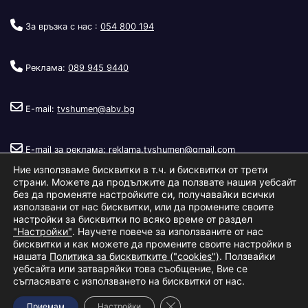
За връзка с нас :
054 800 194
Реклама:
089 945 9440
E-mail:
tvshumen@abv.bg
E-mail за реклама:
reklama.tvshumen@gmail.com
Ние използваме бисквитки в т.ч. и бисквитки от трети
страни. Можете да продължите да ползвате нашия уебсайт
без да променяте настройките си, получавайки всички
използвани от нас бисквитки, или да промените своите
настройки за бисквитки по всяко време от раздел
"Настройки"
. Научете повече за използваните от нас
Copyright © 2026
Телевизия Шумен
.
|
Изработка:
S.I.T Solutions
бисквитки и как можете да промените своите настройки в
нашата
Политика за бисквитките ("cookies")
. Ползвайки
Ltd.
уебсайта или затваряйки това съобщение, Вие се
съгласявате с използването на бисквитки от нас.
За нас
Реклама
Условия за ползване
Политика за бисквитки
Close GDPR Cookie Banner
Приемам
Настройки