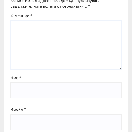
Вашият имейл адрес няма да бъде публикуван.
Задължителните полета са отбелязани с
*
Коментар:
*
Име
*
Имейл
*