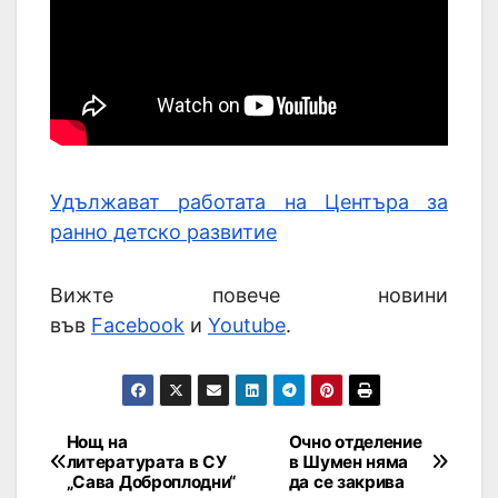
Удължават работата на Центъра за
ранно детско развитие
Вижте повече новини
във
Facebook
и
Youtube
.
Нощ на
Очно отделение
литературата в СУ
в Шумен няма
„Сава Доброплодни“
да се закрива