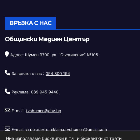
ВРЪЗКА С НАС
Общински Медиен Център
Адрес: Шумен 9700, ул. "Съединение" №105
За връзка с нас :
054 800 194
Реклама:
089 945 9440
E-mail:
tvshumen@abv.bg
E-mail за реклама:
reklama.tvshumen@gmail.com
Ние използваме бисквитки в т.ч. и бисквитки от трети