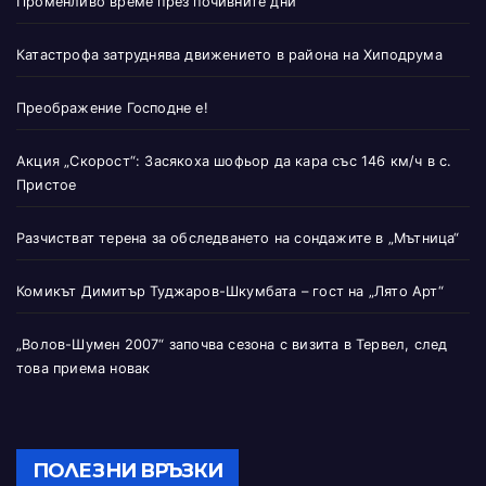
Променливо време през почивните дни
Катастрофа затруднява движението в района на Хиподрума
Преображение Господне е!
Акция „Скорост“: Засякоха шофьор да кара със 146 км/ч в с.
Пристое
Разчистват терена за обследването на сондажите в „Мътница“
Комикът Димитър Туджаров-Шкумбата – гост на „Лято Арт“
„Волов-Шумен 2007“ започва сезона с визита в Тервел, след
това приема новак
ПОЛЕЗНИ ВРЪЗКИ