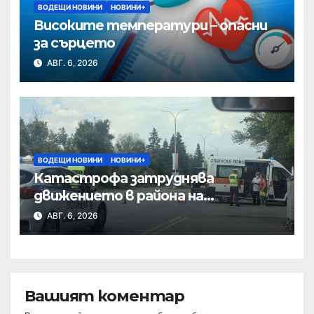
ВОДЕЩИ НОВИНИ
НОВИНИ+
Високите температури – опасни
за сърцето
АВГ. 6, 2026
ВОДЕЩИ НОВИНИ
НОВИНИ+
Катастрофа затруднява
движението в района на
Хиподрума
АВГ. 6, 2026
Вашият коментар