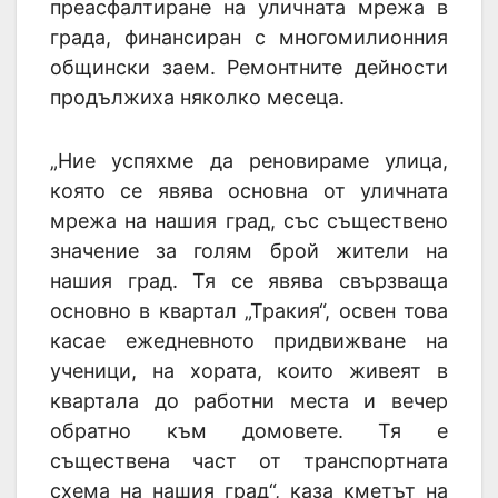
преасфалтиране на уличната мрежа в
града, финансиран с многомилионния
общински заем. Ремонтните дейности
продължиха няколко месеца.
„Ние успяхме да реновираме улица,
която се явява основна от уличната
мрежа на нашия град, със съществено
значение за голям брой жители на
нашия град. Тя се явява свързваща
основно в квартал „Тракия“, освен това
касае ежедневното придвижване на
ученици, на хората, които живеят в
квартала до работни места и вечер
обратно към домовете. Тя е
съществена част от транспортната
схема на нашия град“, каза кметът на