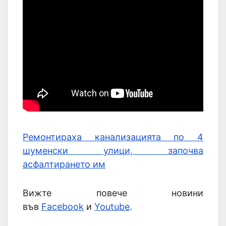
Ремонтираха канализацията по 4
шуменски улици, започва
асфалтирането им
Вижте повече новини
във
Facebook
и
Youtube
.