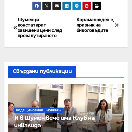
Шуменци
Карамановден е,
констатират
празник на
завишени цени след
биволовъдите
превалутирането
Свързани публикации
ВОДЕЩИ НОВИНИ
НОВИНИ+
И в Шумен вече има Клуб на
инвалида