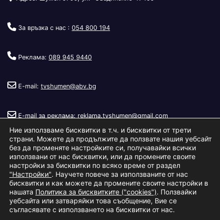
За връзка с нас :
054 800 194
Реклама:
089 945 9440
E-mail:
tvshumen@abv.bg
E-mail за реклама:
reklama.tvshumen@gmail.com
Ние използваме бисквитки в т.ч. и бисквитки от трети
страни. Можете да продължите да ползвате нашия уебсайт
без да променяте настройките си, получавайки всички
използвани от нас бисквитки, или да промените своите
настройки за бисквитки по всяко време от раздел
"Настройки"
. Научете повече за използваните от нас
Copyright © 2026
Телевизия Шумен
.
|
Изработка:
S.I.T Solutions
бисквитки и как можете да промените своите настройки в
нашата
Политика за бисквитките ("cookies")
. Ползвайки
Ltd.
уебсайта или затваряйки това съобщение, Вие се
съгласявате с използването на бисквитки от нас.
За нас
Реклама
Условия за ползване