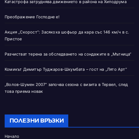
Катастрофа затруднява движението в района на Хиподрума
Преображение Господне е!
Акция „Скорост“: Засякоха шофьор да кара със 146 км/ч в с.
Пристое
Разчистват терена за обследването на сондажите в „Мътница“
Комикът Димитър Туджаров-Шкумбата – гост на „Лято Арт“
„Волов-Шумен 2007“ започва сезона с визита в Тервел, след
това приема новак
ПОЛЕЗНИ ВРЪЗКИ
Начало