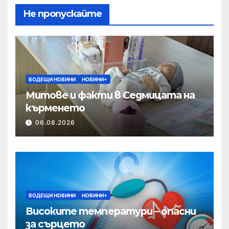
Не пропускайте
ВОДЕЩИ НОВИНИ
НОВИНИ+
Митове и факти в Седмицата на
кърменето
06.08.2026
ВОДЕЩИ НОВИНИ
НОВИНИ+
Високите температури – опасни
за сърцето