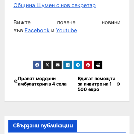
Община Шумен с нов секретар
Вижте повече новини
във
Facebook
и
Youtube
Правят модерни
Вдигат помощта
амбулатории в 4 села
за инвитро на 1
500 евро
Свързани публикации