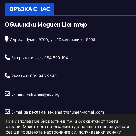
ВРЪЗКА С НАС
Общински Медиен Център
Адрес: Шумен 9700, ул. "Съединение" №105
За връзка с нас :
054 800 194
Реклама:
089 945 9440
E-mail:
tvshumen@abv.bg
E-mail за реклама:
reklama.tvshumen@gmail.com
Ние използваме бисквитки в т.ч. и бисквитки от трети
страни. Можете да продължите да ползвате нашия уебсайт
без да променяте настройките си, получавайки всички