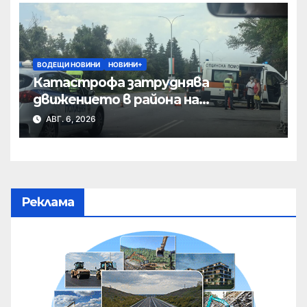
ВОДЕЩИ НОВИНИ
НОВИНИ+
Катастрофа затруднява
движението в района на
Хиподрума
АВГ. 6, 2026
Реклама