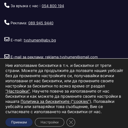
За връзка с нас :
054 800 194
Реклама:
089 945 9440
E-mail:
tvshumen@abv.bg
E-mail за реклама:
reklama.tvshumen@gmail.com
Ние използваме бисквитки в т.ч. и бисквитки от трети
страни. Можете да продължите да ползвате нашия уебсайт
без да променяте настройките си, получавайки всички
използвани от нас бисквитки, или да промените своите
настройки за бисквитки по всяко време от раздел
"Настройки"
. Научете повече за използваните от нас
Copyright © 2026
Телевизия Шумен
.
|
Изработка:
S.I.T Solutions
бисквитки и как можете да промените своите настройки в
нашата
Политика за бисквитките ("cookies")
. Ползвайки
Ltd.
уебсайта или затваряйки това съобщение, Вие се
съгласявате с използването на бисквитки от нас.
За нас
Реклама
Условия за ползване
Политика за бисквитки
Close GDPR Cookie Banner
Приемам
Настройки