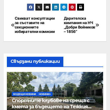
Свикват консултации
Дарителска
за съставите на
кампания на НЧ
секционните
„Добри Войников
избирателни комисии
– 1856“
Свързани публикации
ВОДЕЩИ НОВИНИ
НОВИНИ+
Спортните клубове на среща с
кмета за бъдещето на Тежкия