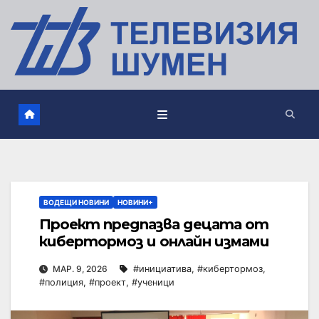
ВОДЕЩИ НОВИНИ
НОВИНИ+
Проект предпазва децата от
кибертормоз и онлайн измами
МАР. 9, 2026
#инициатива
,
#кибертормоз
,
#полиция
,
#проект
,
#ученици