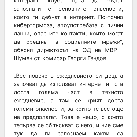
Интеракт клуба цата да бъдат
запознати с основните опасности,
които ги дебнат в интернет. По-точно
кибертормоза, злоупотребата с лични
данни, опасните контакти, които могат
да срещнат в социалните мрежи“,
обясни директорът на ОД на МВР –
Шумен ст. комисар Георги Гендов.
„Все повече в ежедневието си децата
започват да използват интернет и то в
доста голяма част в тяхното
ежедневие, а там се крият доста
големи опасности, за които те все още
не предполагат. Това е нещо, с което
тепърва се сблъскват с него, и ние сме
тук да ги запознаем какви са