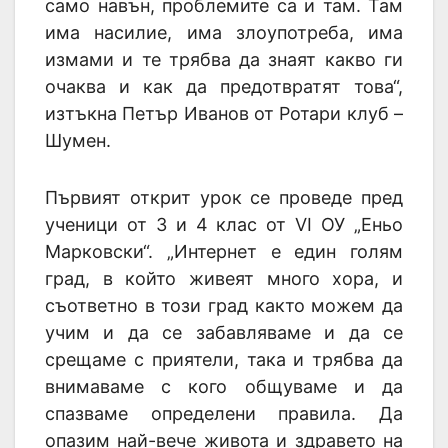
само навън, проблемите са и там. Там
има насилие, има злоупотреба, има
измами и те трябва да знаят какво ги
очаква и как да предотвратят това“,
изтъкна Петър Иванов от Ротари клуб –
Шумен.
Първият открит урок се проведе пред
ученици от 3 и 4 клас от VI ОУ „Еньо
Марковски“. „Интернет е един голям
град, в който живеят много хора, и
съответно в този град както можем да
учим и да се забавляваме и да се
срещаме с приятели, така и трябва да
внимаваме с кого общуваме и да
спазваме определени правила. Да
опазим най-вече живота и здравето на