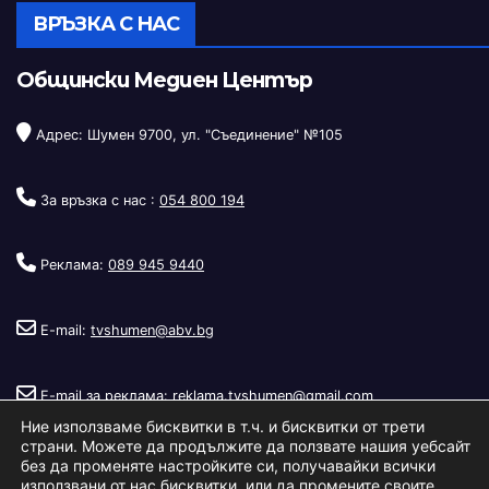
ВРЪЗКА С НАС
Общински Медиен Център
Адрес: Шумен 9700, ул. "Съединение" №105
За връзка с нас :
054 800 194
Реклама:
089 945 9440
E-mail:
tvshumen@abv.bg
E-mail за реклама:
reklama.tvshumen@gmail.com
Ние използваме бисквитки в т.ч. и бисквитки от трети
страни. Можете да продължите да ползвате нашия уебсайт
без да променяте настройките си, получавайки всички
използвани от нас бисквитки, или да промените своите