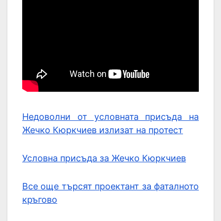
Недоволни от условната присъда на
Жечко Кюркчиев излизат на протест
Условна присъда за Жечко Кюркчиев
Все още търсят проектант за фаталното
кръгово