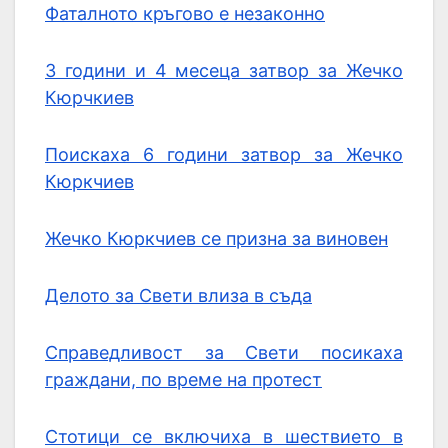
Фаталното кръгово е незаконно
3 години и 4 месеца затвор за Жечко
Кюрчкиев
Поискаха 6 години затвор за Жечко
Кюркчиев
Жечко Кюркчиев се призна за виновен
Делото за Свети влиза в съда
Справедливост за Свети посикаха
граждани, по време на протест
Стотици се включиха в шествието в