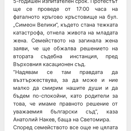
5-годишен изпитателен срок. Протестът
ще се проведе от 17:00 часа на
фаталното кръгово кръстовище на бул.
„Симеон Велики“, където стана тежката
катастрофа, отнела живота на младата
жена. Семейството на загинала жена
заяви, че ще обжалва решението на
втората съдебна инстанция, пред
Върховния касационен съд.
”Надявам се там правдата да
възтържествува, за да може и ние
малко да смирим нашите души и да
бъдем по-спокойни, като родители за
това, че имаме правното решение от
уважаемия български съд”, каза
Анатолий Накев, баща на Светомира.
Според семейството все още не цялата