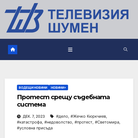
ВОДЕЩИ НОВИНИ
НОВИНИ+
Протест срещу съдебната
система
ДЕК. 7, 2023
#дело
,
#Жечко Кюркчиев
,
#катастрофа
,
#недоволство
,
#протест
,
#Светомира
,
#условна присъда