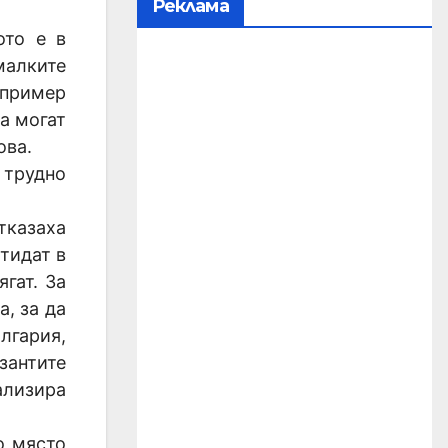
Реклама
ото е в
малките
апример
а могат
ова.
 трудно
тказаха
тидат в
гат. За
, за да
лгария,
зантите
ализира
о място