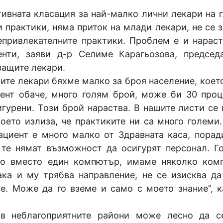
тивната класация за най-малко лични лекари на г
 практики, няма приток на млади лекари, не се 
непривлекателните практики. Проблем е и нарас
енти, заяви д-р Селиме Карагьозова, председ
ащите лекари.
ите лекари бяхме малко за броя население, коет
ент обаче, много голям брой, може би 30 проц
игурени. Този брой нараства. В нашите листи се 
оето излиза, че практиките ни са много големи.
ациент е много малко от Здравната каса, порад
, те нямат възможност да осигурят персонал. Г
то вместо един компютър, имаме няколко ком
ака и му трябва направление, не се изисква да
ие. Може да го вземе и само с моето знание”, к
 в неблагоприятните райони може лесно да 