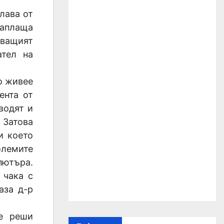
лава от
заплаща
тващият
ател на
о живее
ента от
водят и
 Затова
и което
олемите
пютъра.
 чака с
аза д-р
се реши