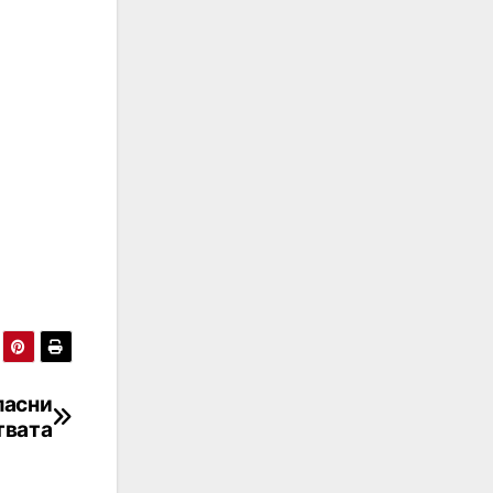
пасни
твата