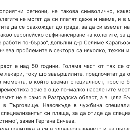
оприятни региони, не такова символично, какв
олегите не могат да си платят даже и наема, и в 
ите да се разхождат до града, за да си вземат н
какво европейско съфинансиране на колегите, за д
е работи по-бързо”, допълни д-р Селиме Карагьоз
нчева проблемите в сектора са няколко, тежки и
зраст е над 50 години. Голяма част от тях се о
е лекари, току що завършилите, предпочитат да о
 момента, в който вземат специалност, просто бя
преместиха вече в още по-малко населените места
мът не е само в Разградска област, а в цяла Бъ
 в Търговище. Навсякъде в чужбина специали
 специализантът си плаща, за да отиде да специ
тимо”, заяви Гергана Енчева.
еда политиката си в здравеопазването и на първ