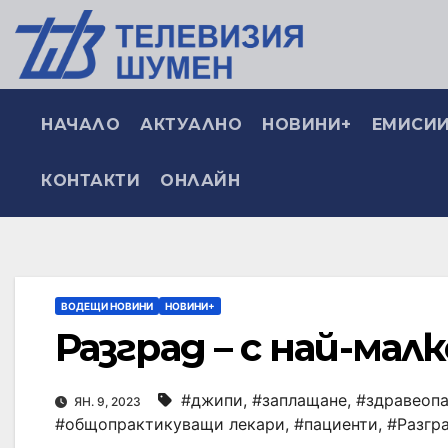
НАЧАЛО
АКТУАЛНО
НОВИНИ+
ЕМИСИИ
КОНТАКТИ
ОНЛАЙН
ВОДЕЩИ НОВИНИ
НОВИНИ+
Разград – с най-мал
#джипи
,
#заплащане
,
#здравеопа
ЯН. 9, 2023
#общопрактикуващи лекари
,
#пациенти
,
#Разгр