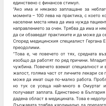
единствено с финансов стимул.
“Ако има и някакво заплащане за неблаг
момента – 100 лева на практика, с което к
населени места няма да има нужда пациент
направлението за очен. Трябва да има и ня
да си обзаведат практиките и да може да с
Според медицинския специалист Гергана Е
преодолими.
“Това е, че повечето от тях, средната въ
изобщо да работят по ред причини. Младит
чужбина. Повечето вземат специалност и в
жалост, голяма част от личните лекари се 
може да имат още по-малко работа. Пробле
но тук се усеща най-много в Омуртаг и
получават заплата. Единствено в България
дадена област в медицината. Това е недопус
Държавата трябва кардинално да преразгл