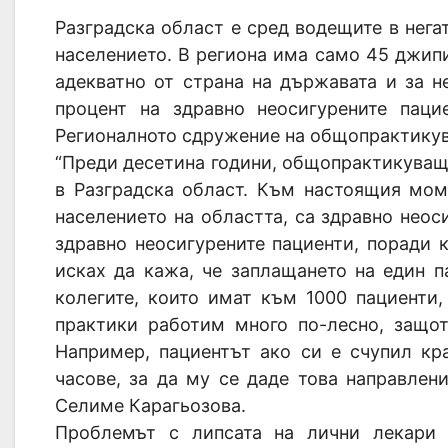
Разградска област е сред водещите в нега
населението. В региона има само 45 джипи
адекватно от страна на държавата и за 
процент на здравно неосигурените паци
Регионалното сдружение на общопрактикув
“Преди десетина години, общопрактикуващ
в Разградска област. Към настоящия мом
населението на областта, са здравно неос
здравно неосигурените пациенти, поради к
исках да кажа, че заплащането на един п
колегите, които имат към 1000 пациенти
практики работим много по-лесно, защо
Например, пациентът ако си е счупил кр
часове, за да му се даде това направлен
Селиме Карагьозова.
Проблемът с липсата на лични лекари