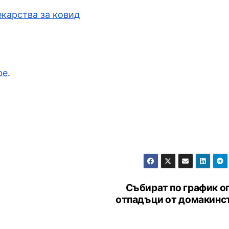
екарства за ковид
be
.
Събират по график о
отпадъци от домакинс