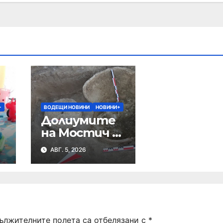
+
ВОДЕЩИ НОВИНИ
НОВИНИ+
Долиумите
на Мостич са
съхранявали
АВГ. 5, 2026
и
зърно
ължителните полета са отбелязани с
*