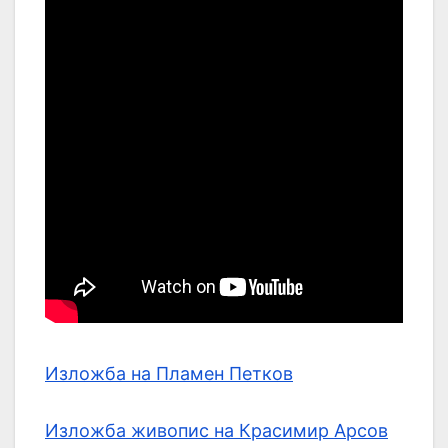
Изложба на Пламен Петков
Изложба живопис на Красимир Арсов