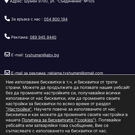
Адрес: Шумен 9700, ул. "Съединение" №105
За връзка с нас :
054 800 194
Реклама:
089 945 9440
E-mail:
tvshumen@abv.bg
E-mail за реклама:
reklama.tvshumen@gmail.com
Ние използваме бисквитки в т.ч. и бисквитки от трети
страни. Можете да продължите да ползвате нашия уебсайт
без да променяте настройките си, получавайки всички
използвани от нас бисквитки, или да промените своите
настройки за бисквитки по всяко време от раздел
"Настройки"
. Научете повече за използваните от нас
Copyright © 2026
Телевизия Шумен
.
|
Изработка:
S.I.T Solutions
бисквитки и как можете да промените своите настройки в
нашата
Политика за бисквитките ("cookies")
. Ползвайки
Ltd.
уебсайта или затваряйки това съобщение, Вие се
съгласявате с използването на бисквитки от нас.
За нас
Реклама
Условия за ползване