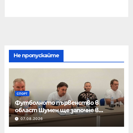
Не пропускайте
СПОРТ
Футболното първенство в
област Шумен ще започне в
началото на септември
07.08.2026