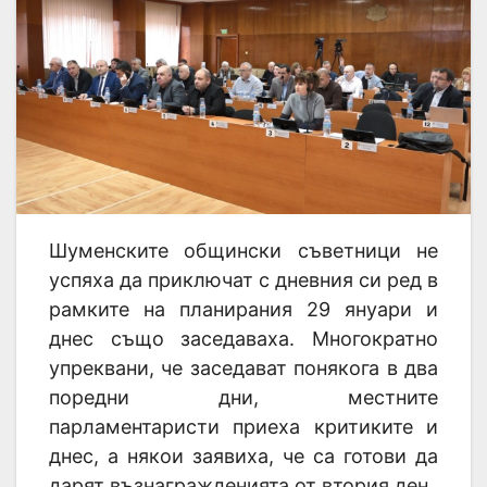
Шуменските общински съветници не
успяха да приключат с дневния си ред в
рамките на планирания 29 януари и
днес също заседаваха. Многократно
упреквани, че заседават понякога в два
поредни дни, местните
парламентаристи приеха критиките и
днес, а някои заявиха, че са готови да
дарят възнагражденията от втория ден.