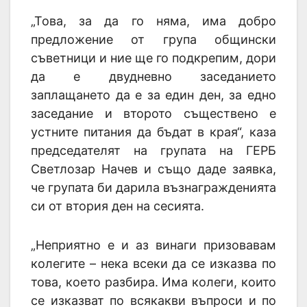
„Това, за да го няма, има добро
предложение от група общински
съветници и ние ще го подкрепим, дори
да е двудневно заседанието
заплащането да е за един ден, за едно
заседание и второто съществено е
устните питания да бъдат в края“, каза
председателят на групата на ГЕРБ
Светлозар Начев и също даде заявка,
че групата би дарила възнагражденията
си от втория ден на сесията.
„Неприятно е и аз винаги призовавам
колегите – нека всеки да се изказва по
това, което разбира. Има колеги, които
се изказват по всякакви въпроси и по