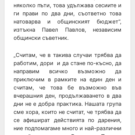
няколко пъти, това удължава сесиите и
ги прави по два дни, съответно това
натоварва и общинският бюджет“,
изтъкна Павел Павлов, независим
общински съветник.
„Считам, че в такива случаи трябва да
работим, дори и да стане по-късно, да
направим всичко възможно да
приключим в рамките на един ден и
считам, че това бе възможно във
вчерашния ден, продължаването в два
дни не е добра практика. Нашата група
сме хора, които не считат, че трябва да
се афишират действията по дарения,
ние подпомагаме много и най-различни