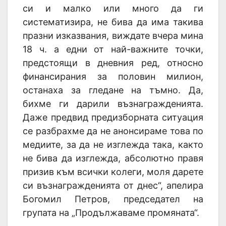
си и малко или много да ги
систематизира, не бива да има такива
празни изказвания, виждате вчера мина
18 ч. а едни от най-важните точки,
предстоящи в дневния ред, относно
финансирания за половин милион,
останаха за гледане на тъмно. Да,
бихме ги дарили възнагражденията.
Даже предвид предизборната ситуация
се разбрахме да не анонсираме това по
медиите, за да не изглежда така, както
не бива да изглежда, абсолютно правя
призив към всички колеги, моля дарете
си възнагражденията от днес“, апелира
Богомил Петров, председател на
групата на „Продължаваме промяната“.