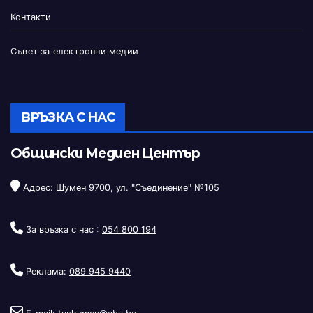
Контакти
Съвет за електронни медии
ВРЪЗКА С НАС
Общински Медиен Център
Адрес: Шумен 9700, ул. "Съединение" №105
За връзка с нас :
054 800 194
Реклама:
089 945 9440
E-mail:
tvshumen@abv.bg