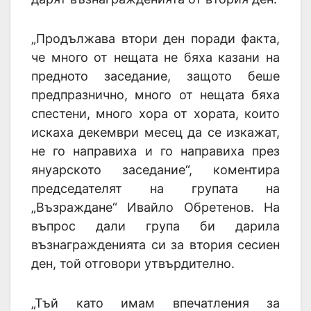
„Продължава втори ден поради факта,
че много от нещата не бяха казани на
предното заседание, защото беше
предпразнично, много от нещата бяха
спестени, много хора от хората, които
искаха декември месец да се изкажат,
не го направиха и го направиха през
януарското заседание“, коментира
председателят на групата на
„Възраждане“ Ивайло Обретенов. На
въпрос дали група би дарила
възнагражденията си за втория сесиен
ден, той отговори утвърдително.
„Тъй като имам впечатления за