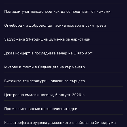
Полицаи учат пенсионери как да се предпазят от измами
Огнеборци и доброволци гасиха пожари в сухи треви
Задържаха 21-годишна шуменка за наркотици
Джаз концерт в последната вечер на „Лято Арт“
Митове и факти в Седмицата на кърменето
Високите температури – опасни за сърцето
Централна емисия новини, 6 август 2026 г.
Променливо време през почивните дни
Катастрофа затруднява движението в района на Хиподрума