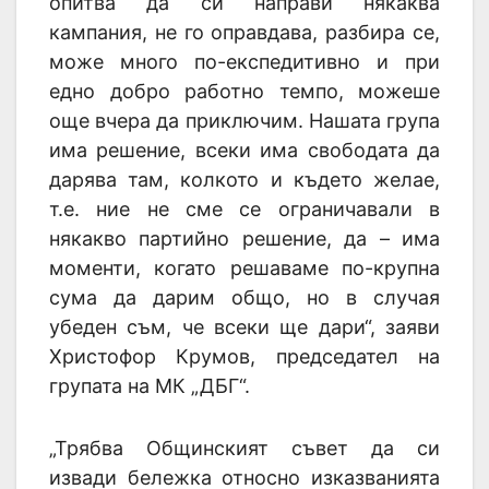
опитва да си направи някаква
кампания, не го оправдава, разбира се,
може много по-експедитивно и при
едно добро работно темпо, можеше
още вчера да приключим. Нашата група
има решение, всеки има свободата да
дарява там, колкото и където желае,
т.е. ние не сме се ограничавали в
някакво партийно решение, да – има
моменти, когато решаваме по-крупна
сума да дарим общо, но в случая
убеден съм, че всеки ще дари“, заяви
Христофор Крумов, председател на
групата на МК „ДБГ“.
„Трябва Общинският съвет да си
извади бележка относно изказванията