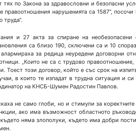
 тях по Закона за здравословни и безопасни усл
те правоотношения нарушенията са 1587“, посочи
 труда“.
ания и 27 акта за спиране на необезопасени 
ановления са близо 190, сключени са и 10 спора
 алармираха за редица неуредени договорни от
тници. „Които не са с трудово правоотношение, 
и. Тоест този договор, който е със срок на изпит
чаи, в които те изпадат в трудна ситуация и си 
ординатор на КНСБ-Шумен Радостин Павлов.
каха не само глоби, но и стимули за коректните
анкции, ако има възможност областното ръковод
 където няма злополуки, където има добри пости
мен.