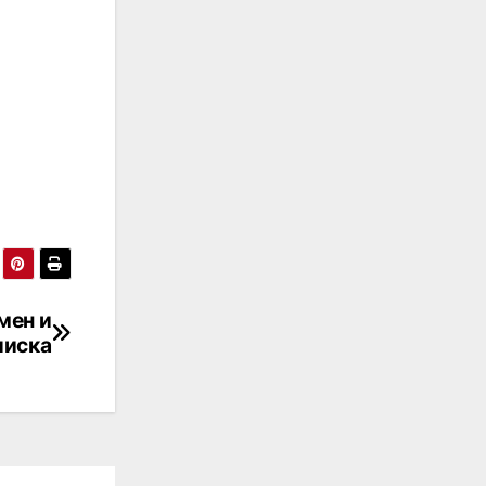
мен и
лиска