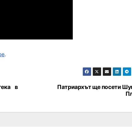
be
.
тека в
Патриархът ще посети Шу
П