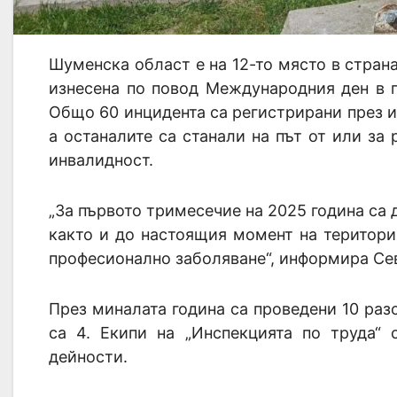
Шуменска област е на 12-то място в стран
изнесена по повод Международния ден в п
Общо 60 инцидента са регистрирани през из
а останалите са станали на път от или за
инвалидност.
„За първото тримесечие на 2025 година са 
както и до настоящия момент на територ
професионално заболяване“, информира Се
През миналата година са проведени 10 раз
са 4. Екипи на „Инспекцията по труда“
дейности.