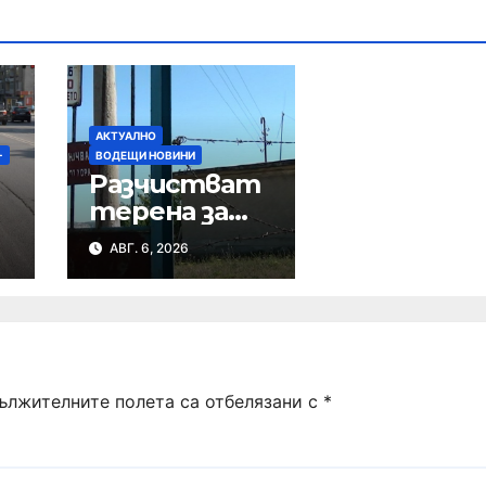
АКТУАЛНО
+
ВОДЕЩИ НОВИНИ
Разчистват
терена за
обследванет
АВГ. 6, 2026
о на
сондажите в
„Мътница“
ължителните полета са отбелязани с
*