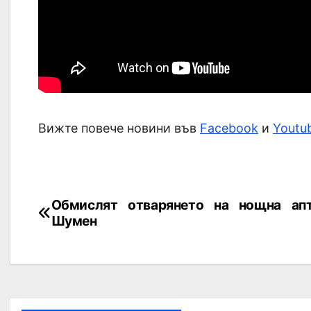
Вижте повече новини във
Facebook
и
Youtu
Обмислят отварянето на нощна ап
Шумен