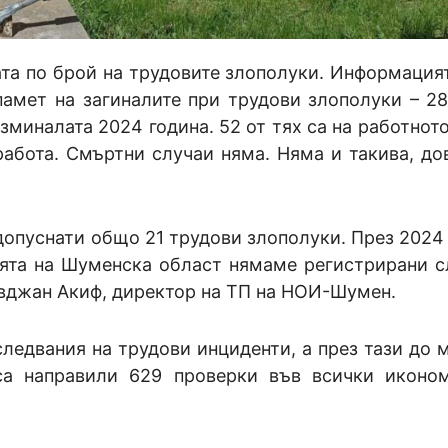
ата по брой на трудовите злополуки. Информация
амет на загиналите при трудови злополуки – 28
миналата 2024 година. 52 от тях са на работното
 работа. Смъртни случаи няма. Няма и такива, до
допуснати общо 21 трудови злополуки. През 2024 
ията на Шуменска област нямаме регистрирани с
вджан Акиф, директор на ТП на НОИ-Шумен.
следвания на трудови инциденти, а през тази до 
 са направили 629 проверки във всички иконо