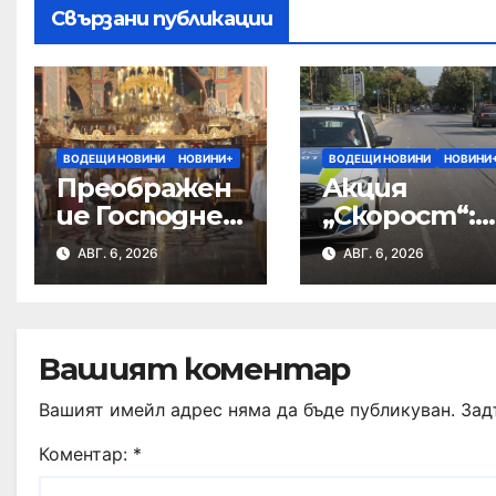
Свързани публикации
ВОДЕЩИ НОВИНИ
НОВИНИ+
ВОДЕЩИ НОВИНИ
НОВИНИ
Преображен
Акция
ие Господне
„Скорост“:
е!
Засякоха
АВГ. 6, 2026
АВГ. 6, 2026
шофьор да
кара със 146
км/ч в с.
Пристое
Вашият коментар
Вашият имейл адрес няма да бъде публикуван.
Зад
Коментар:
*