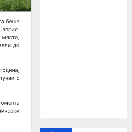
та беше
 април.
 място,
вели до
година,
лучаи с
момента
мически