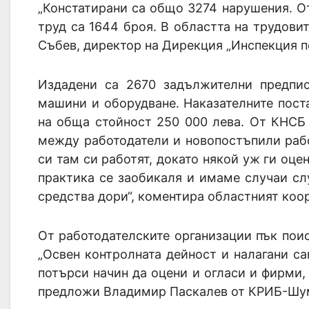
„Констатирани са общо 3274 нарушения. От
труд са 1644 броя. В областта на трудови
Събев, директор на Дирекция „Инспекция по
Издадени са 2670 задължителни предпис
машини и оборудване. Наказателните пост
на обща стойност 250 000 лева. От КНСБ
между работодатели и новопостъпили рабо
си там си работят, докато някой уж ги оцен
практика се заобикаля и имаме случаи слу
средства дори“, коментира областният ко
От работодателските организации пък поис
„Освен контролната дейност и налагани с
потърси начин да оцени и огласи и фирми,
предложи Владимир Паскалев от КРИБ-Шу