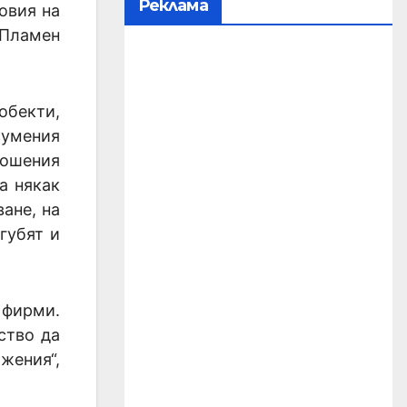
Реклама
овия на
 Пламен
обекти,
зумения
ношения
а някак
ване, на
губят и
 фирми.
ство да
жения“,