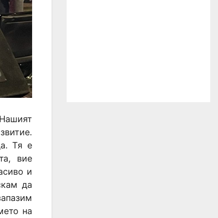
„Нашият
звитие.
а. Тя е
та, вие
асиво и
скам да
апазим
мето на