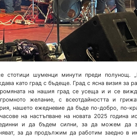
 се стотици шуменци минути преди полунощ. 
ава като град с бъдеще. Град с ясна визия за ра
промяната на нашия град се усеща и и се вижд
громното желание, с всеотдайността и грижа
ория, нашето ежедневие да бъде по-добро, по-кр
 часове на настъпване на новата 2025 година и
единни и да бъдем силни, за да можем да з
иняват, за да продължим да работим заедно в и