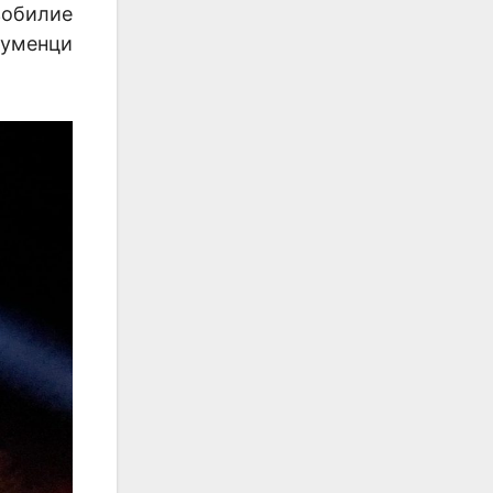
зобилие
шуменци