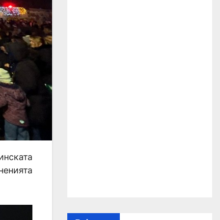
инската
ненията