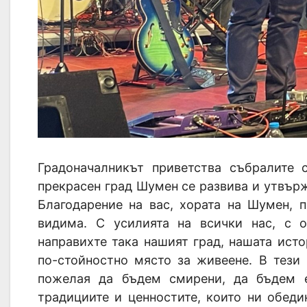
Градоначалникът приветства събралите
прекрасен град Шумен се развива и утвържд
Благодарение на вас, хората на Шумен, 
видима. С усилията на всички нас, с о
направихте така нашият град, нашата ист
по-стойностно място за живеене. В тези
пожелая да бъдем смирени, да бъдем 
традициите и ценностите, които ни обед