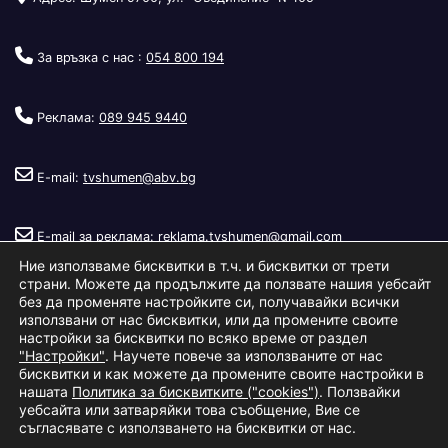
За връзка с нас :
054 800 194
Реклама:
089 945 9440
E-mail:
tvshumen@abv.bg
E-mail за реклама:
reklama.tvshumen@gmail.com
Ние използваме бисквитки в т.ч. и бисквитки от трети
страни. Можете да продължите да ползвате нашия уебсайт
без да променяте настройките си, получавайки всички
използвани от нас бисквитки, или да промените своите
настройки за бисквитки по всяко време от раздел
"Настройки"
. Научете повече за използваните от нас
Copyright © 2026
Телевизия Шумен
.
|
Изработка:
S.I.T Solutions
бисквитки и как можете да промените своите настройки в
нашата
Политика за бисквитките ("cookies")
. Ползвайки
Ltd.
уебсайта или затваряйки това съобщение, Вие се
съгласявате с използването на бисквитки от нас.
За нас
Реклама
Условия за ползване