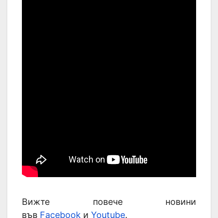
Вижте повече новини
във
Facebook
и
Youtube
.