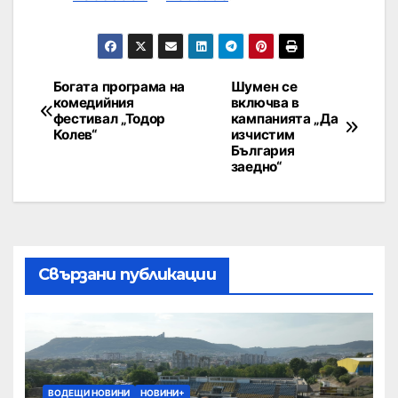
Богата програма на
Шумен се
комедийния
включва в
фестивал „Тодор
кампанията „Да
Колев“
изчистим
България
заедно“
Свързани публикации
ВОДЕЩИ НОВИНИ
НОВИНИ+