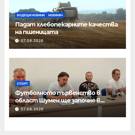
ВОДЕЩИ НОВИНИ
НОВИНИ+
Падат хлебопекарните качества
на пшеницата
07.08.2026
СПОРТ
Футболното първенство в
област Шумен ще започне в
началото на септември
07.08.2026