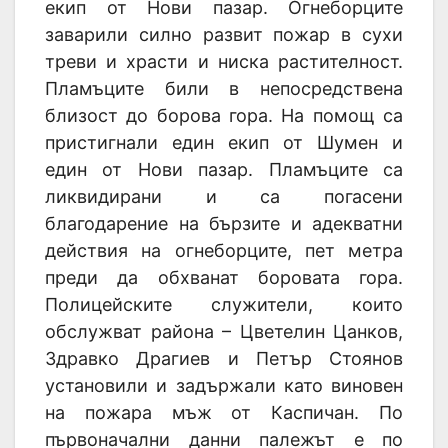
екип от Нови пазар. Огнеборците
заварили силно развит пожар в сухи
треви и храсти и ниска растителност.
Пламъците били в непосредствена
близост до борова гора. На помощ са
пристигнали един екип от Шумен и
един от Нови пазар. Пламъците са
ликвидирани и са погасени
благодарение на бързите и адекватни
действия на огнеборците, пет метра
преди да обхванат боровата гора.
Полицейските служители, които
обслужват района – Цветелин Цанков,
Здравко Драгиев и Петър Стоянов
установили и задържали като виновен
на пожара мъж от Каспичан. По
първоначални данни палежът е по