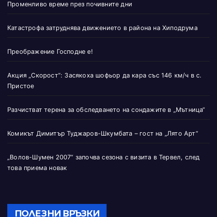
Променливо време през почивните дни
Катастрофа затруднява движението в района на Хиподрума
Преображение Господне е!
Акция „Скорост“: Засякоха шофьор да кара със 146 км/ч в с.
Пристое
Разчистват терена за обследването на сондажите в „Мътница“
Комикът Димитър Туджаров-Шкумбата – гост на „Лято Арт“
„Волов-Шумен 2007“ започва сезона с визита в Тервел, след
това приема новак
ПОЛЕЗНИ ВРЪЗКИ