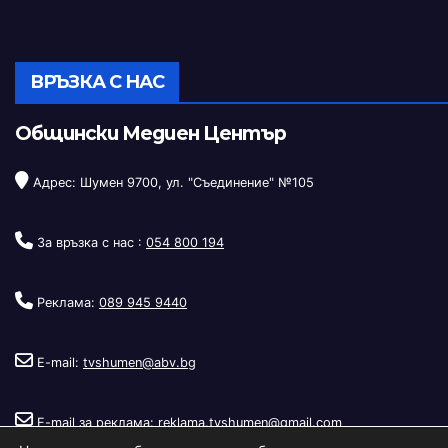
ВРЪЗКА С НАС
Общински Медиен Център
Адрес: Шумен 9700, ул. "Съединение" №105
За връзка с нас :
054 800 194
Реклама:
089 945 9440
E-mail:
tvshumen@abv.bg
E-mail за реклама:
reklama.tvshumen@gmail.com