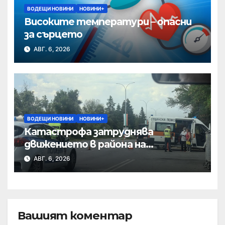
ВОДЕЩИ НОВИНИ
НОВИНИ+
Високите температури – опасни
за сърцето
АВГ. 6, 2026
ВОДЕЩИ НОВИНИ
НОВИНИ+
Катастрофа затруднява
движението в района на
Хиподрума
АВГ. 6, 2026
Вашият коментар