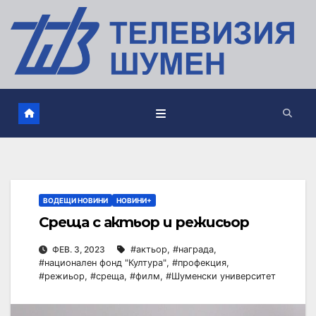
ВОДЕЩИ НОВИНИ
НОВИНИ+
Среща с актьор и режисьор
ФЕВ. 3, 2023
#актьор
,
#награда
,
#национален фонд "Култура"
,
#профекция
,
#режиьор
,
#среща
,
#филм
,
#Шуменски университет