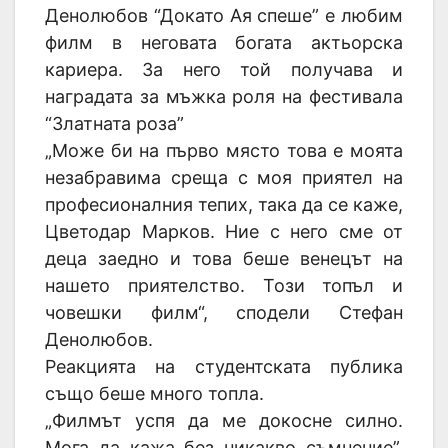
Денолюбов “Докато Ая спеше” е любим
филм в неговата богата актьорска
кариера. За него той получава и
наградата за мъжка роля на фестивала
“Златната роза”
„Може би на първо място това е моята
незабравима среща с моя приятел на
професионалния тепих, така да се каже,
Цветодар Марков. Ние с него сме от
деца заедно и това беше венецът на
нашето приятелство. Този топъл и
човешки филм“, сподели Стефан
Денолюбов.
Реакцията на студентската публика
също беше много топла.
„Филмът успя да ме докосне силно.
Мога да кажа без никакво съмнение”,