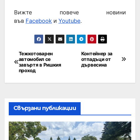
Вижте повече новини
във
Facebook
и
Youtube
.
Тежкотоварен
Контейнер за
автомобил се
отпадъци от
завъртя в Ришкия
дървесина
проход
Свързани публикации