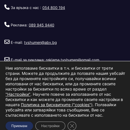
За връзка с нас :
054 800 194
Реклама:
089 945 9440
E-mail:
tvshumen@abv.bg
E-mail за реклама:
reklama.tvshumen@gmail.com
Ние използваме бисквитки в т.ч. и бисквитки от трети
страни. Можете да продължите да ползвате нашия уебсайт
без да променяте настройките си, получавайки всички
използвани от нас бисквитки, или да промените своите
настройки за бисквитки по всяко време от раздел
"Настройки"
. Научете повече за използваните от нас
Copyright © 2026
Телевизия Шумен
.
|
Изработка:
S.I.T Solutions
бисквитки и как можете да промените своите настройки в
нашата
Политика за бисквитките ("cookies")
. Ползвайки
Ltd.
уебсайта или затваряйки това съобщение, Вие се
съгласявате с използването на бисквитки от нас.
За нас
Реклама
Условия за ползване
Политика за бисквитки
Close GDPR Cookie Banner
Приемам
Настройки