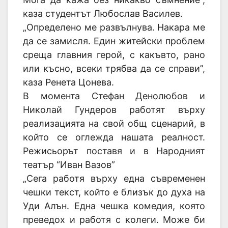
каза студентът Любослав Василев.
„Определено ме развълнува. Накара ме
да се замисля. Един житейски проблем
среща главния герой, с какъвто, рано
или късно, всеки трябва да се справи”,
каза Ренета Цонева.
В момента Стефан Денолюбов и
Николай Гундеров работят върху
реализацията на свой общ сценарий, в
който се оглежда нашата реалност.
Режисьорът поставя и в Народният
театър “Иван Вазов”
„Сега работя върху една съвременен
чешки текст, който е близък до духа на
Уди Алън. Една чешка комедия, която
преведох и работя с колеги. Може би