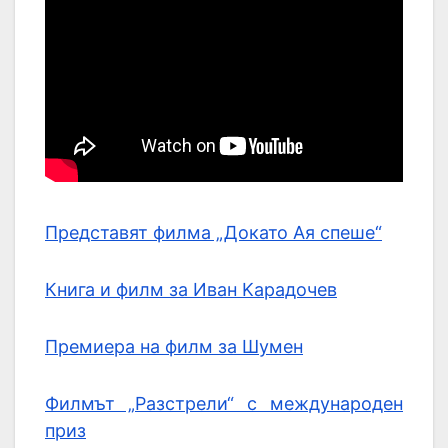
Представят филма „Докато Ая спеше“
Книга и филм за Иван Kарадочев
Премиера на филм за Шумен
Филмът „Разстрели“ с международен
приз