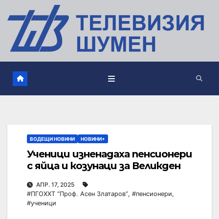
ВОДЕЩИ НОВИНИ
НОВИНИ+
Ученици изненадаха пенсионери
с яйца и козунаци за Великден
АПР. 17, 2025
#ПГОХХТ “Проф. Асен Златаров”
,
#пенсионери
,
#ученици