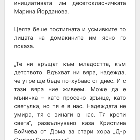
инициативата им десетокласничката
Марина Йорданова.
Целта беше постигната и усмивките по
лицата на домакините им ясно го
показа.
„Те ни връщат към младостта, към
детството. Вдъхват ни вяра, надежда,
че утре ще бъде по-хубаво от днес. И с
тази вяра ние живеем. Може да е
мъничка – като просено зрънце, като
светулка, но тя е в нас. Надеждата не
умира, тя е винаги в нас. Тя крепи
света“, развълнувано каза Христина
Бойчева от Дома за стари хора „Д-р
Стефан Смядовски“.