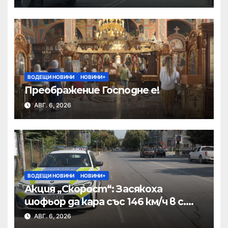
ВОДЕЩИ НОВИНИ
НОВИНИ+
Преображение Господне е!
АВГ. 6, 2026
ВОДЕЩИ НОВИНИ
НОВИНИ+
Акция „Скорост“: Засякоха
шофьор да кара със 146 км/ч в с.
Пристое
АВГ. 6, 2026