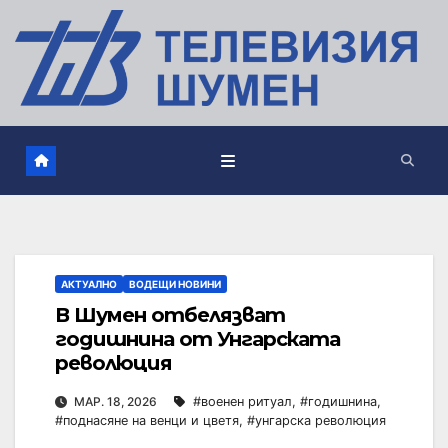
АКТУАЛНО
ВОДЕЩИ НОВИНИ
В Шумен отбелязват
годишнина от Унгарската
революция
МАР. 18, 2026
#военен ритуал
,
#годишнина
,
#поднасяне на венци и цветя
,
#унгарска революция