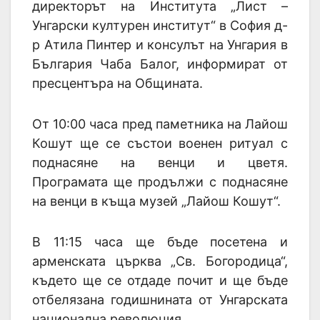
директорът на Института „Лист –
Унгарски културен институт“ в София д-
р Атила Пинтер и консулът на Унгария в
България Чаба Балог, информират от
пресцентъра на Общината.
От 10:00 часа пред паметника на Лайош
Кошут ще се състои военен ритуал с
поднасяне на венци и цветя.
Програмата ще продължи с поднасяне
на венци в къща музей „Лайош Кошут“.
В 11:15 часа ще бъде посетена и
арменската църква „Св. Богородица“,
където ще се отдаде почит и ще бъде
отбелязана годишнината от Унгарската
национална революция.