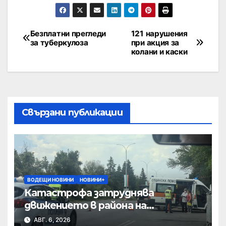
Безплатни прегледи
121 нарушения
за туберкулоза
при акция за
колани и каски
Свързани публикации
ВОДЕЩИ НОВИНИ
НОВИНИ+
Катастрофа затруднява
движението в района на
Хиподрума
АВГ. 6, 2026