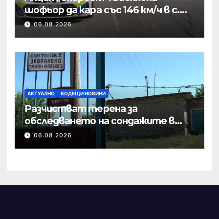
шофьор да кара със 146 км/ч в с.
Пристое
06.08.2026
АКТУАЛНО
ВОДЕЩИ НОВИНИ
Разчистват терена за
обследването на сондажите в
„Мътница“
06.08.2026