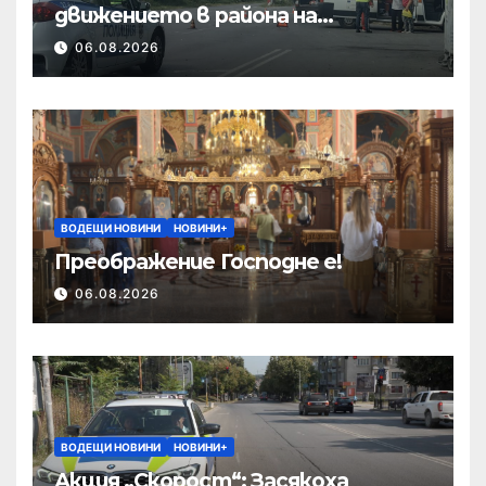
движението в района на
Хиподрума
06.08.2026
ВОДЕЩИ НОВИНИ
НОВИНИ+
Преображение Господне е!
06.08.2026
ВОДЕЩИ НОВИНИ
НОВИНИ+
Акция „Скорост“: Засякоха