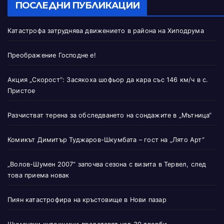
ПОСЛЕДНИ ПУБЛИКАЦИИ
Катастрофа затруднява движението в района на Хиподрума
Преображение Господне е!
Акция „Скорост“: Засякоха шофьор да кара със 146 км/ч в с.
Пристое
Разчистват терена за обследването на сондажите в „Мътница“
Комикът Димитър Туджаров-Шкумбата – гост на „Лято Арт“
„Волов-Шумен 2007“ започва сезона с визита в Тервел, след
това приема новак
Пиян катастрофира на кръстовище в Нови пазар