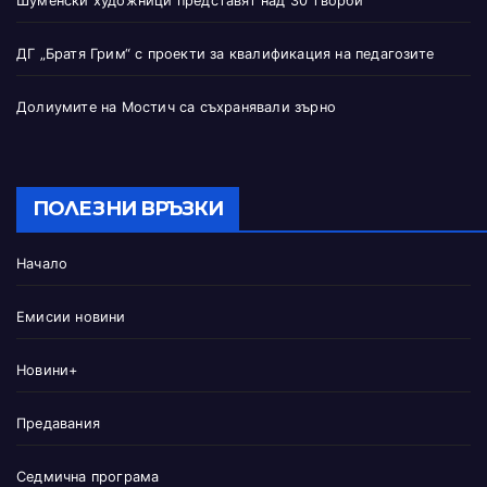
Шуменски художници представят над 30 творби
ДГ „Братя Грим“ с проекти за квалификация на педагозите
Долиумите на Мостич са съхранявали зърно
ПОЛЕЗНИ ВРЪЗКИ
Начало
Емисии новини
Новини+
Предавания
Седмична програма