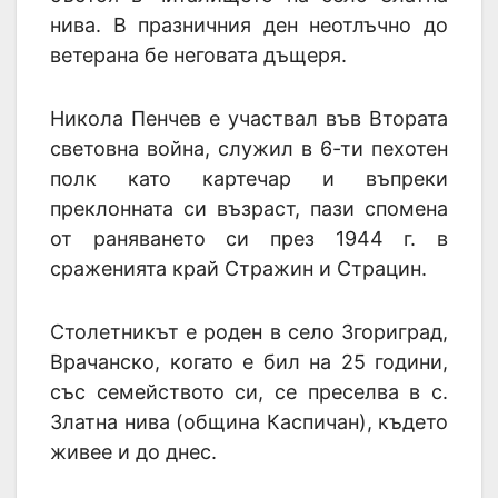
нива. В празничния ден неотлъчно до
ветерана бе неговата дъщеря.
Никола Пенчев е участвал във Втората
световна война, служил в 6-ти пехотен
полк като картечар и въпреки
преклонната си възраст, пази спомена
от раняването си през 1944 г. в
сраженията край Стражин и Страцин.
Столетникът е роден в село Згориград,
Врачанско, когато е бил на 25 години,
със семейството си, се преселва в с.
Златна нива (община Каспичан), където
живее и до днес.