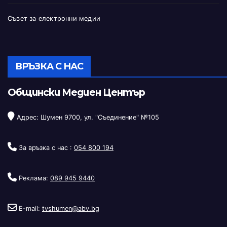
Съвет за електронни медии
ВРЪЗКА С НАС
Общински Медиен Център
Адрес: Шумен 9700, ул. "Съединение" №105
За връзка с нас :
054 800 194
Реклама:
089 945 9440
E-mail:
tvshumen@abv.bg