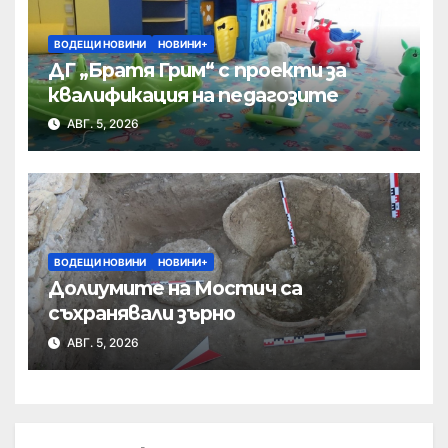
ВОДЕЩИ НОВИНИ
НОВИНИ+
ДГ „Братя Грим“ с проекти за
квалификация на педагозите
АВГ. 5, 2026
ВОДЕЩИ НОВИНИ
НОВИНИ+
Долиумите на Мостич са
съхранявали зърно
АВГ. 5, 2026