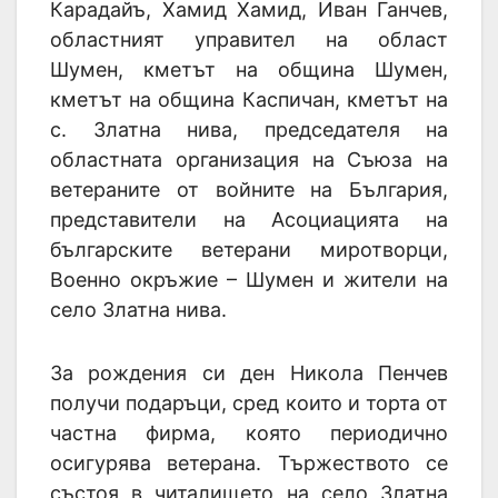
Карадайъ, Хамид Хамид, Иван Ганчев,
областният управител на област
Шумен, кметът на община Шумен,
кметът на община Каспичан, кметът на
с. Златна нива, председателя на
областната организация на Съюза на
ветераните от войните на България,
представители на Асоциацията на
българските ветерани миротворци,
Военно окръжие – Шумен и жители на
село Златна нива.
За рождения си ден Никола Пенчев
получи подаръци, сред които и торта от
частна фирма, която периодично
осигурява ветерана. Тържеството се
състоя в читалището на село Златна