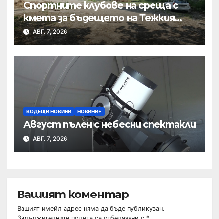
Спортните клубове на среща с
кмета за бъдещето на Тежкия
полк
АВГ. 7, 2026
ВОДЕЩИ НОВИНИ
НОВИНИ+
Август пълен с небесни спектакли
АВГ. 7, 2026
Вашият коментар
Вашият имейл адрес няма да бъде публикуван.
Задължителните полета са отбелязани с
*