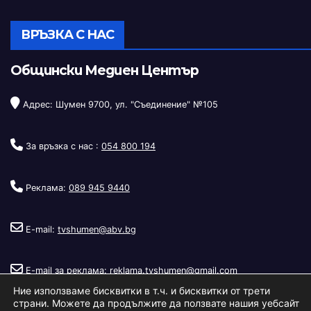
ВРЪЗКА С НАС
Общински Медиен Център
Адрес: Шумен 9700, ул. "Съединение" №105
За връзка с нас :
054 800 194
Реклама:
089 945 9440
E-mail:
tvshumen@abv.bg
E-mail за реклама:
reklama.tvshumen@gmail.com
Ние използваме бисквитки в т.ч. и бисквитки от трети
страни. Можете да продължите да ползвате нашия уебсайт