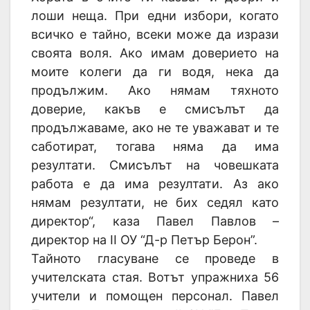
лоши неща. При едни избори, когато
всичко е тайно, всеки може да изрази
своята воля. Ако имам доверието на
моите колеги да ги водя, нека да
продължим. Ако нямам тяхното
доверие, какъв е смисълът да
продължаваме, ако не те уважават и те
саботират, тогава няма да има
резултати. Смисълът на човешката
работа е да има резултати. Аз ако
нямам резултати, не бих седял като
директор“, каза Павел Павлов –
директор на II ОУ “Д-р Петър Берон”.
Тайното гласуване се проведе в
учителската стая. Вотът упражниха 56
учители и помощен персонал. Павел