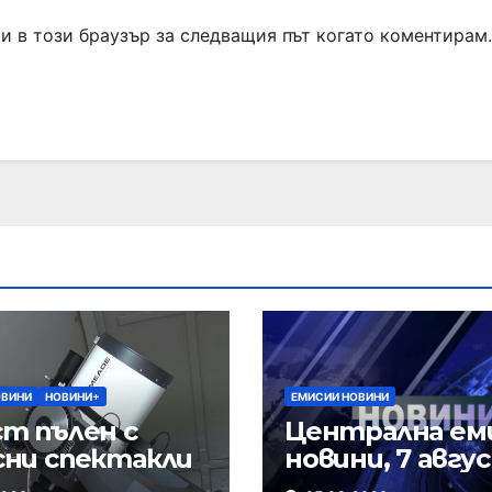
ми в този браузър за следващия път когато коментирам.
ОВИНИ
НОВИНИ+
ЕМИСИИ НОВИНИ
т пълен с
Централна ем
сни спектакли
новини, 7 авгу
2026 г.