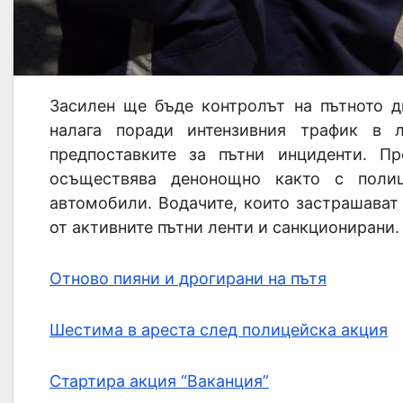
Засилен ще бъде контролът на пътното д
налага поради интензивния трафик в 
предпоставките за пътни инциденти. П
осъществява денонощно както с полиц
автомобили. Водачите, които застрашават
от активните пътни ленти и санкционирани.
Отново пияни и дрогирани на пътя
Шестима в ареста след полицейска акция
Стартира акция “Ваканция”