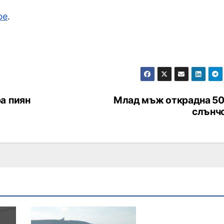
be
.
а пиян
Млад мъж открадна 50
слънч