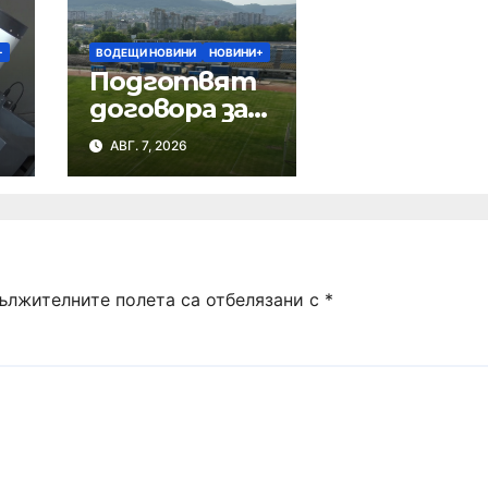
+
ВОДЕЩИ НОВИНИ
НОВИНИ+
Подготвят
договора за
ремонта на
АВГ. 7, 2026
стадион
„Панайот
Волов“
ължителните полета са отбелязани с
*