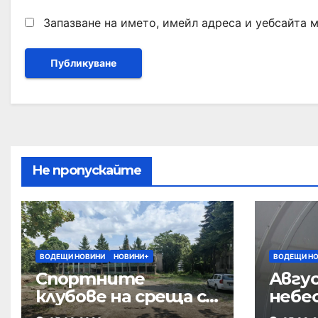
Запазване на името, имейл адреса и уебсайта 
Не пропускайте
ВОДЕЩИ НОВИНИ
НОВИНИ+
ВОДЕЩИ Н
Спортните
Авгус
клубове на среща с
небе
кмета за