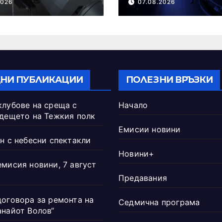
2026
07.08.2026
НИ ПУБЛИКАЦИИ
ПОЛЕЗНИ ВРЪЗКИ
клубове на среща с
Начало
ъдещето на Тежкия полк
Емисии новини
н с небесни спектакли
Новини+
емисия новини, 7 август
Предавания
договора за ремонта на
Седмична програма
анайот Волов“