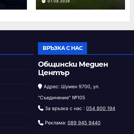
07.08.2026
стадион „Панайот
Волов“
ВРЪЗКА С НАС
Общински Медиен
Център
Адрес: Шумен 9700, ул.
"Съединение" №105
За връзка с нас :
054 800 194
Реклама:
089 945 9440