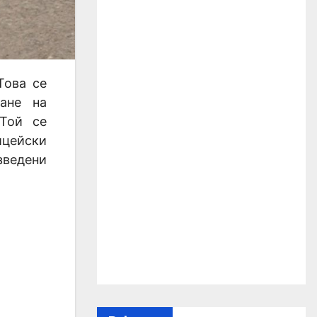
Това се
ане на
 Той се
цейски
зведени