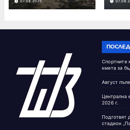
07.08.2026
07.08.
бъдещето на
Тежкия полк
ПОСЛЕД
Спортните 
кмета за б
Август пъле
Централна 
2026 г.
Подготвят 
стадион „П