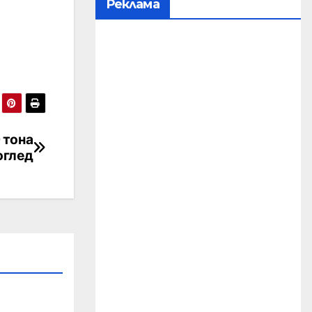
Реклама
 тона
оглед