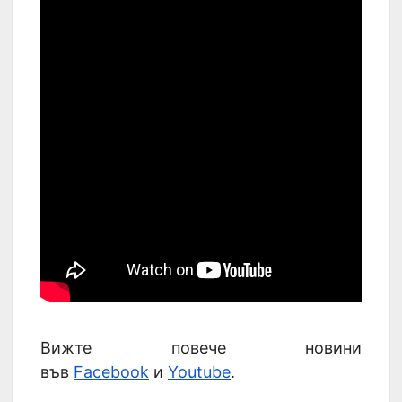
Вижте повече новини
във
Facebook
и
Youtube
.