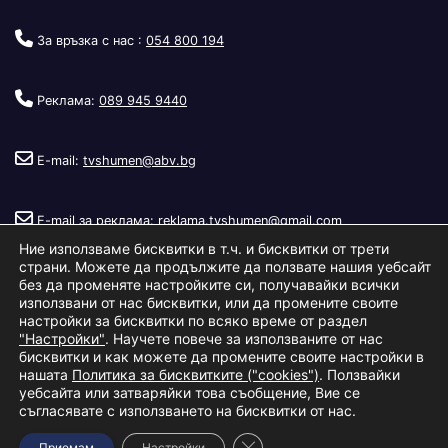
За връзка с нас :
054 800 194
Реклама:
089 945 9440
E-mail:
tvshumen@abv.bg
E-mail за реклама:
reklama.tvshumen@gmail.com
Ние използваме бисквитки в т.ч. и бисквитки от трети
страни. Можете да продължите да ползвате нашия уебсайт
без да променяте настройките си, получавайки всички
използвани от нас бисквитки, или да промените своите
настройки за бисквитки по всяко време от раздел
"Настройки"
. Научете повече за използваните от нас
Copyright © 2026
Телевизия Шумен
.
|
Изработка:
S.I.T Solutions
бисквитки и как можете да промените своите настройки в
нашата
Политика за бисквитките ("cookies")
. Ползвайки
Ltd.
уебсайта или затваряйки това съобщение, Вие се
съгласявате с използването на бисквитки от нас.
За нас
Реклама
Условия за ползване
Политика за бисквитки
Close GDPR Cookie Banner
Приемам
Настройки