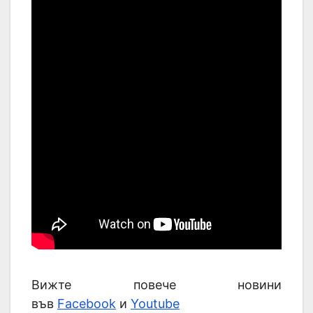
Вижте повече новини
във
Facebook
и
Youtube