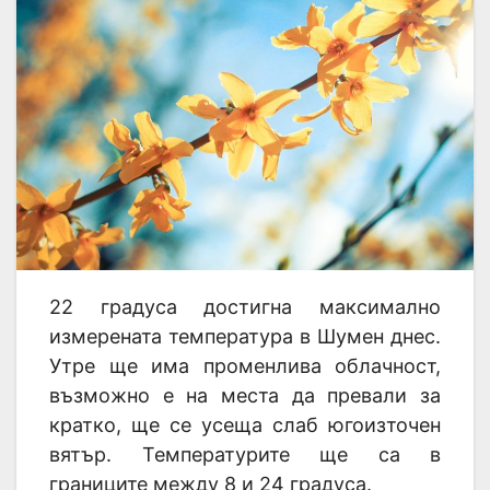
22 градуса достигна максимално
измерената температура в Шумен днес.
Утре ще има променлива облачност,
възможно е на места да превали за
кратко, ще се усеща слаб югоизточен
вятър. Температурите ще са в
границите между 8 и 24 градуса.