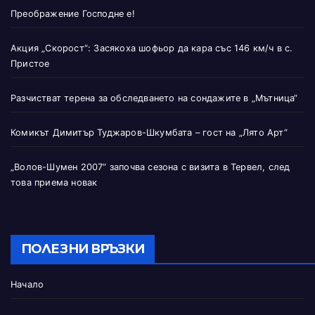
Преображение Господне е!
Акция „Скорост“: Засякоха шофьор да кара със 146 км/ч в с.
Пристое
Разчистват терена за обследването на сондажите в „Мътница“
Комикът Димитър Туджаров-Шкумбата – гост на „Лято Арт“
„Волов-Шумен 2007“ започва сезона с визита в Тервел, след
това приема новак
ПОЛЕЗНИ ВРЪЗКИ
Начало