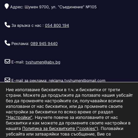
Адрес: Шумен 9700, ул. "Съединение" №105
За връзка с нас :
054 800 194
Реклама:
089 945 9440
E-mail:
tvshumen@abv.bg
E-mail за реклама:
reklama.tvshumen@gmail.com
Ние използваме бисквитки в т.ч. и бисквитки от трети
страни. Можете да продължите да ползвате нашия уебсайт
без да променяте настройките си, получавайки всички
използвани от нас бисквитки, или да промените своите
настройки за бисквитки по всяко време от раздел
"Настройки"
. Научете повече за използваните от нас
Copyright © 2026
Телевизия Шумен
.
|
Изработка:
S.I.T Solutions
бисквитки и как можете да промените своите настройки в
нашата
Политика за бисквитките ("cookies")
. Ползвайки
Ltd.
уебсайта или затваряйки това съобщение, Вие се