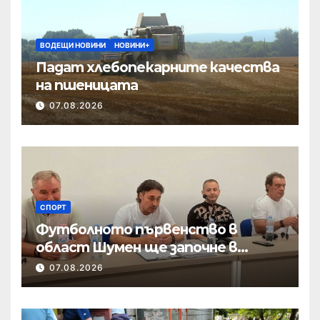
ВОДЕЩИ НОВИНИ
НОВИНИ+
Падат хлебопекарните качества
на пшеницата
07.08.2026
СПОРТ
Футболното първенство в
област Шумен ще започне в
началото на септември
07.08.2026