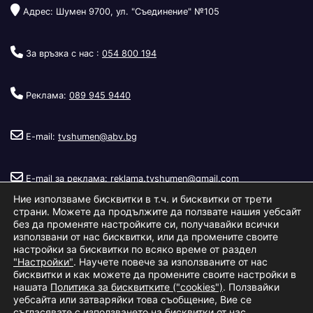
Адрес: Шумен 9700, ул. "Съединение" №105
За връзка с нас :
054 800 194
Реклама:
089 945 9440
E-mail:
tvshumen@abv.bg
E-mail за реклама:
reklama.tvshumen@gmail.com
Ние използваме бисквитки в т.ч. и бисквитки от трети
страни. Можете да продължите да ползвате нашия уебсайт
без да променяте настройките си, получавайки всички
използвани от нас бисквитки, или да промените своите
настройки за бисквитки по всяко време от раздел
"Настройки"
. Научете повече за използваните от нас
Copyright © 2026
Телевизия Шумен
.
|
Изработка:
S.I.T Solutions
бисквитки и как можете да промените своите настройки в
нашата
Политика за бисквитките ("cookies")
. Ползвайки
Ltd.
уебсайта или затваряйки това съобщение, Вие се
съгласявате с използването на бисквитки от нас.