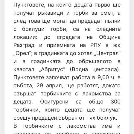
Пунктовете, на които децата първо ще
получат ръкавици и торби за смет, а
след това ще могат да предадат пълни
с боклуци торби, са на следните
локации: до сградата на Община
Разград и приемната на РПУ в жк
„Орел“; в градинката до хотел „Централ“
и в градинката до обръщалото в
квартал „Абритус“ (Водна централа).
Пунктовете започват работа в 9,00 ч. в
събота, 29 април, ще работят, докато
свършат торбичките с лакомства за
децата. Осигурени са общо 300
торбички, които децата ще получат
срещу предаден събран от тях боклук.
В торбичките с лакомства има и
талончета за томбола с предметни