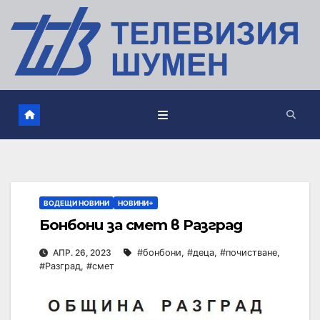
ВОДЕЩИ НОВИНИ
НОВИНИ+
Бонбони за смет в Разград
АПР. 26, 2023
#бонбони
,
#деца
,
#почистване
,
#Разград
,
#смет