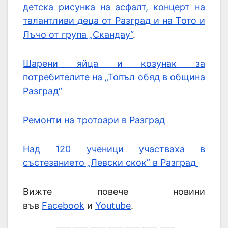
детска рисунка на асфалт, концерт на
талантливи деца от Разград и на Тото и
Лъчо от група „Скандау“
.
Шарени яйца и козунак за
потребителите на „Топъл обяд в община
Разград“
Ремонти на тротоари в Разград
Над 120 ученици участваха в
състезанието „Левски скок” в Разград
Вижте повече новини
във
Facebook
и
Youtube
.