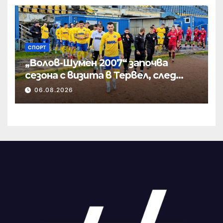
СПОРТ
„Волов-Шумен 2007“ започва
сезона с визита в Тервел, след
това приема новак
06.08.2026