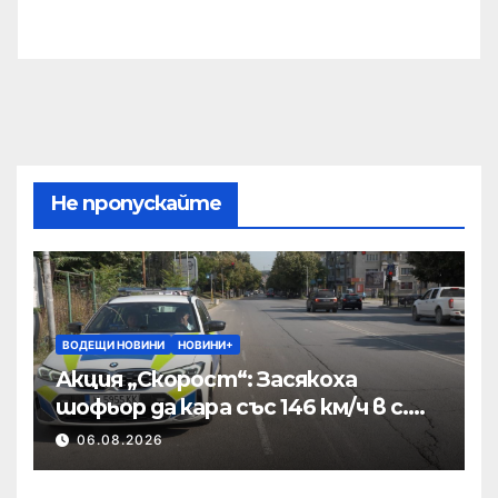
Не пропускайте
ВОДЕЩИ НОВИНИ
НОВИНИ+
Акция „Скорост“: Засякоха
шофьор да кара със 146 км/ч в с.
Пристое
06.08.2026