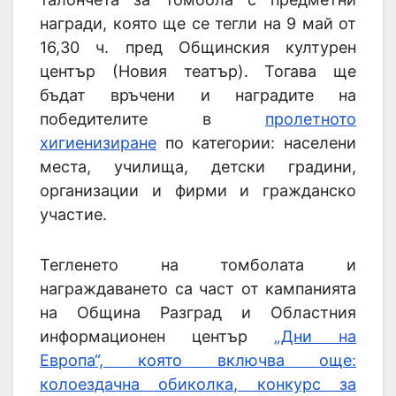
награди, която ще се тегли на 9 май от
16,30 ч. пред Общинския културен
център (Новия театър). Тогава ще
бъдат връчени и наградите на
победителите в
пролетното
хигиенизиране
по категории: населени
места, училища, детски градини,
организации и фирми и гражданско
участие.
Тегленето на томболата и
награждаването са част от кампанията
на Община Разград и Областния
информационен център
„Дни на
Европа“, която включва още:
колоездачна обиколка, конкурс за