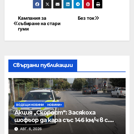
Кампания за
Без ток
събиране на стари
гуми
Свързани публикации
ВОДЕЩИ НОВИНИ
НОВИНИ+
Акция „Скорост“: Засякоха
шофьор да кара със 146 км/ч в с.
Пристое
АВГ. 6, 2026