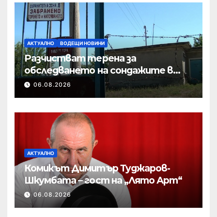
АКТУАЛНО
ВОДЕЩИ НОВИНИ
Разчистват терена за
обследването на сондажите в
„Мътница“
06.08.2026
АКТУАЛНО
Комикът Димитър Туджаров-
Шкумбата – гост на „Лято Арт“
06.08.2026