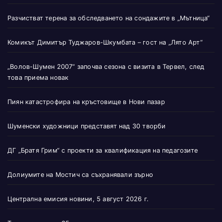
Разчистват терена за обследването на сондажите в „Мътница“
Комикът Димитър Туджаров-Шкумбата – гост на „Лято Арт“
„Волов-Шумен 2007“ започва сезона с визита в Тервел, след
това приема новак
Пиян катастрофира на кръстовище в Нови пазар
Шуменски художници представят над 30 творби
ДГ „Братя Грим“ с проекти за квалификация на педагозите
Долиумите на Мостич са съхранявали зърно
Централна емисия новини, 5 август 2026 г.