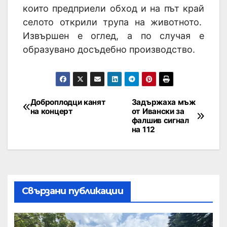
които предприели обход и на път край
селото открили трупа на животното.
Извършен е оглед, а по случая е
образувано досъдебно производство.
Доброплодци канят
Задържаха мъж
на концерт
от Ивански за
фалшив сигнал
на 112
Свързани публикации