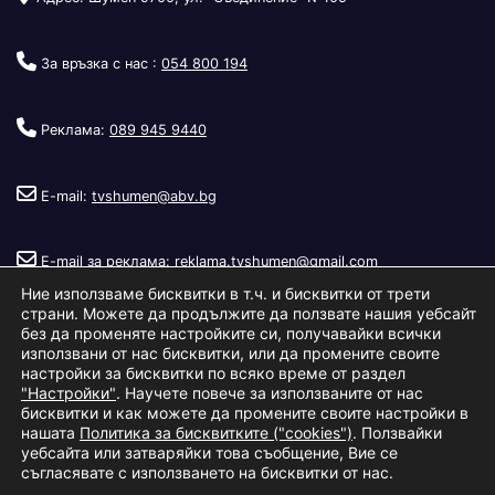
За връзка с нас :
054 800 194
Реклама:
089 945 9440
E-mail:
tvshumen@abv.bg
E-mail за реклама:
reklama.tvshumen@gmail.com
Ние използваме бисквитки в т.ч. и бисквитки от трети
страни. Можете да продължите да ползвате нашия уебсайт
без да променяте настройките си, получавайки всички
използвани от нас бисквитки, или да промените своите
настройки за бисквитки по всяко време от раздел
"Настройки"
. Научете повече за използваните от нас
Copyright © 2026
Телевизия Шумен
.
|
Изработка:
S.I.T Solutions
бисквитки и как можете да промените своите настройки в
нашата
Политика за бисквитките ("cookies")
. Ползвайки
Ltd.
уебсайта или затваряйки това съобщение, Вие се
съгласявате с използването на бисквитки от нас.
За нас
Реклама
Условия за ползване