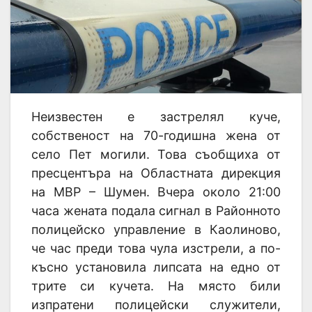
Неизвестен е застрелял куче,
собственост на 70-годишна жена от
село Пет могили. Това съобщиха от
пресцентъра на Областната дирекция
на МВР – Шумен. Вчера около 21:00
часа жената подала сигнал в Районното
полицейско управление в Каолиново,
че час преди това чула изстрели, а по-
късно установила липсата на едно от
трите си кучета. На място били
изпратени полицейски служители,