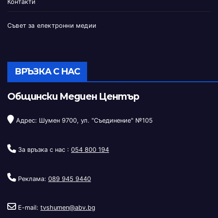
Контакти
Съвет за електронни медии
ВРЪЗКА С НАС
Общински Медиен Център
Адрес: Шумен 9700, ул. "Съединение" №105
За връзка с нас :
054 800 194
Реклама:
089 945 9440
E-mail:
tvshumen@abv.bg