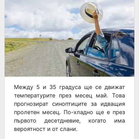
Между 5 и 35 градуса ще се движат
температурите през месец май. Това
прогнозират синоптиците за идващия
пролетен месец. По-хладно ще е през
първото десетдневие, когато има
вероятност и от слани.