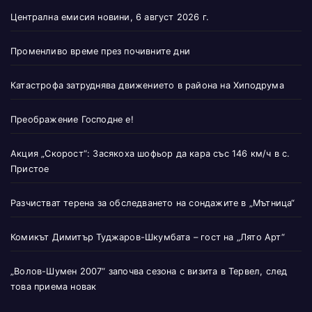
Централна емисия новини, 6 август 2026 г.
Променливо време през почивните дни
Катастрофа затруднява движението в района на Хиподрума
Преображение Господне е!
Акция „Скорост“: Засякоха шофьор да кара със 146 км/ч в с.
Пристое
Разчистват терена за обследването на сондажите в „Мътница“
Комикът Димитър Туджаров-Шкумбата – гост на „Лято Арт“
„Волов-Шумен 2007“ започва сезона с визита в Тервел, след
това приема новак