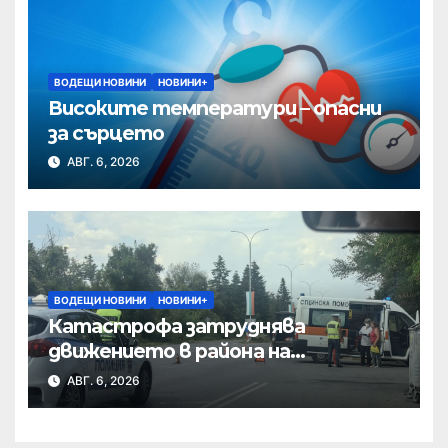
ВОДЕЩИ НОВИНИ
НОВИНИ+
Високите температури – опасни
за сърцето
АВГ. 6, 2026
ВОДЕЩИ НОВИНИ
НОВИНИ+
Катастрофа затруднява
движението в района на
Хиподрума
АВГ. 6, 2026