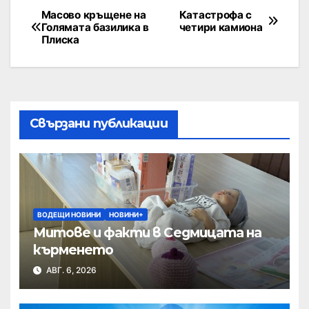
Масово кръщене на
Катастрофа с
Голямата базилика в
четири камиона
Плиска
Свързани публикации
ВОДЕЩИ НОВИНИ
НОВИНИ+
Митове и факти в Седмицата на
кърменето
АВГ. 6, 2026