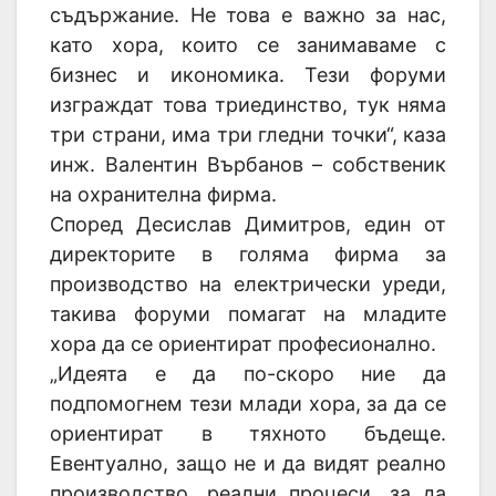
съдържание. Не това е важно за нас,
като хора, които се занимаваме с
бизнес и икономика. Тези форуми
изграждат това триединство, тук няма
три страни, има три гледни точки“, каза
инж. Валентин Върбанов – собственик
на охранителна фирма.
Според Десислав Димитров, един от
директорите в голяма фирма за
производство на електрически уреди,
такива форуми помагат на младите
хора да се ориентират професионално.
„Идеята е да по-скоро ние да
подпомогнем тези млади хора, за да се
ориентират в тяхното бъдеще.
Евентуално, защо не и да видят реално
производство, реални процеси, за да