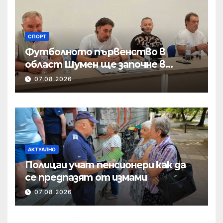
СПОРТ
Футболното първенство в
област Шумен ще започне в
началото на септември
07.08.2026
АКТУАЛНО
Полицаи учат пенсионери как да
се предпазят от измами
07.08.2026