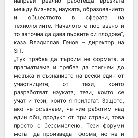
направи реално работеща връзката
между бизнеса, науката, образованието
и обществото в сферата на
технологиите. Началото е поставено и
то започна да дава първите си плодове“,
каза Владислав Генов – директор на
SiT.
„Тук трябва да търсим не формата, а
прагматизма и трябва да стигнем до
мозъка и съзнанието на всеки един от
участниците, от тези, които
разработват науката, тези, които се
учат и тези, които я прилагат. Защото,
ако не осъзнаем, че ние работим над
един общ продукт от три страни, това
просто е безсмислено. Тези форуми
могат да произведат форма, но не и