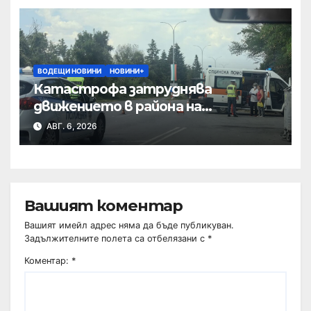
ВОДЕЩИ НОВИНИ
НОВИНИ+
Катастрофа затруднява
движението в района на
Хиподрума
АВГ. 6, 2026
Вашият коментар
Вашият имейл адрес няма да бъде публикуван.
Задължителните полета са отбелязани с
*
Коментар:
*