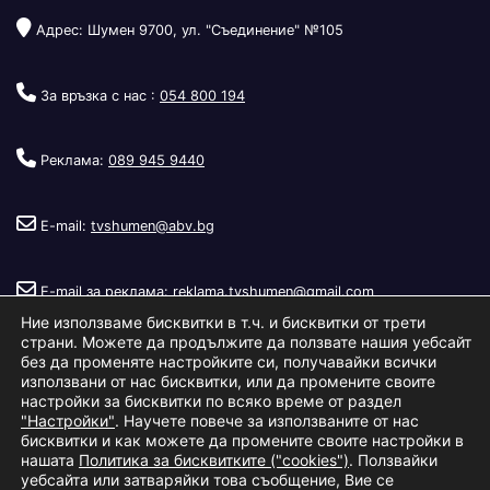
Адрес: Шумен 9700, ул. "Съединение" №105
За връзка с нас :
054 800 194
Реклама:
089 945 9440
E-mail:
tvshumen@abv.bg
E-mail за реклама:
reklama.tvshumen@gmail.com
Ние използваме бисквитки в т.ч. и бисквитки от трети
страни. Можете да продължите да ползвате нашия уебсайт
без да променяте настройките си, получавайки всички
използвани от нас бисквитки, или да промените своите
настройки за бисквитки по всяко време от раздел
"Настройки"
. Научете повече за използваните от нас
Copyright © 2026
Телевизия Шумен
.
|
Изработка:
S.I.T Solutions
бисквитки и как можете да промените своите настройки в
нашата
Политика за бисквитките ("cookies")
. Ползвайки
Ltd.
уебсайта или затваряйки това съобщение, Вие се