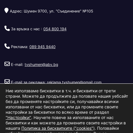
Адрес: Шумен 9700, ул. "Съединение" №105
За връзка с нас :
054 800 194
Реклама:
089 945 9440
E-mail:
tvshumen@abv.bg
E-mail за реклама:
reklama.tvshumen@gmail.com
Ние използваме бисквитки в т.ч. и бисквитки от трети
страни. Можете да продължите да ползвате нашия уебсайт
без да променяте настройките си, получавайки всички
използвани от нас бисквитки, или да промените своите
настройки за бисквитки по всяко време от раздел
"Настройки"
. Научете повече за използваните от нас
Copyright © 2026
Телевизия Шумен
.
|
Изработка:
S.I.T Solutions
бисквитки и как можете да промените своите настройки в
нашата
Политика за бисквитките ("cookies")
. Ползвайки
Ltd.