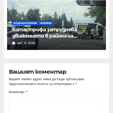
ВОДЕЩИ НОВИНИ
НОВИНИ+
Катастрофа затруднява
движението в района на
Хиподрума
АВГ. 6, 2026
Вашият коментар
Вашият имейл адрес няма да бъде публикуван.
Задължителните полета са отбелязани с
*
Коментар:
*