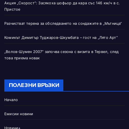
Акция „Скорост“: Засякоха шофьор да кара със 146 км/ч в с.
Пристое
Разчистват терена за обследването на сондажите в „Мътница“
Комикът Димитър Туджаров-Шкумбата – гост на „Лято Арт“
„Волов-Шумен 2007“ започва сезона с визита в Тервел, след
това приема новак
ПОЛЕЗНИ ВРЪЗКИ
Начало
Емисии новини
Новини+