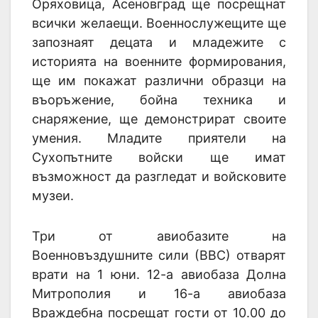
Оряховица, Асеновград ще посрещнат
всички желаещи. Военнослужещите ще
запознаят децата и младежите с
историята на военните формирования,
ще им покажат различни образци на
въоръжение, бойна техника и
снаряжение, ще демонстрират своите
умения. Младите приятели на
Сухопътните войски ще имат
възможност да разгледат и войсковите
музеи.
Три от авиобазите на
Военновъздушните сили (ВВС) отварят
врати на 1 юни. 12-а авиобаза Долна
Митрополия и 16-а авиобаза
Враждебна посрещат гости от 10.00 до