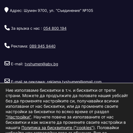
Адрес: Шумен 9700, ул. "Съединение" №105
За връзка с нас :
054 800 194
Реклама:
089 945 9440
E-mail:
tvshumen@abv.bg
E-mail за реклама:
reklama.tvshumen@gmail.com
Ние използваме бисквитки в т.ч. и бисквитки от трети
страни. Можете да продължите да ползвате нашия уебсайт
без да променяте настройките си, получавайки всички
използвани от нас бисквитки, или да промените своите
настройки за бисквитки по всяко време от раздел
"Настройки"
. Научете повече за използваните от нас
Copyright © 2026
Телевизия Шумен
.
|
Изработка:
S.I.T Solutions
бисквитки и как можете да промените своите настройки в
нашата
Политика за бисквитките ("cookies")
. Ползвайки
Ltd.
уебсайта или затваряйки това съобщение, Вие се