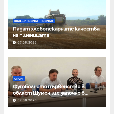
ВОДЕЩИ НОВИНИ
НОВИНИ+
Падат хлебопекарните качества
на пшеницата
07.08.2026
СПОРТ
Футболното първенство в
област Шумен ще започне в
началото на септември
07.08.2026