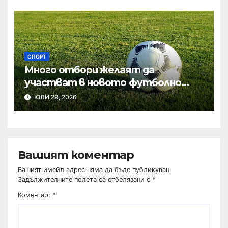
СПОРТ
Много отбори желаят да
участват в новото футболно
първенство в Шумен
ЮЛИ 29, 2026
Вашият коментар
Вашият имейл адрес няма да бъде публикуван.
Задължителните полета са отбелязани с
*
Коментар:
*