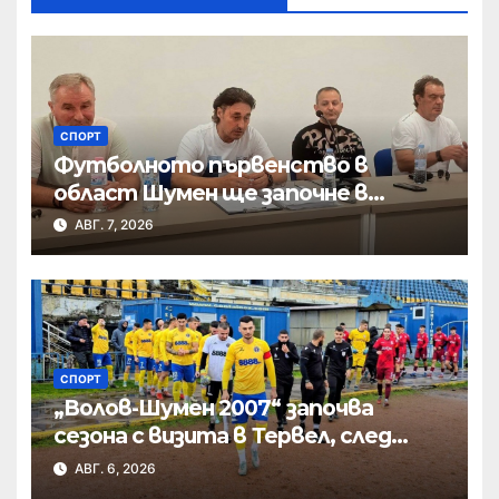
СПОРТ
Футболното първенство в
област Шумен ще започне в
началото на септември
АВГ. 7, 2026
СПОРТ
„Волов-Шумен 2007“ започва
сезона с визита в Тервел, след
това приема новак
АВГ. 6, 2026