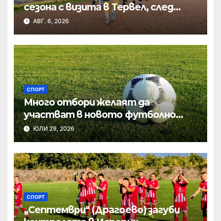
сезона с визита в Тервел, след
това приема новак
АВГ. 6, 2026
СПОРТ
Много отбори желаят да
участват в новото футболно
първенство в Шумен
ЮЛИ 29, 2026
СПОРТ
„Септември“ (Драгоево) загуби