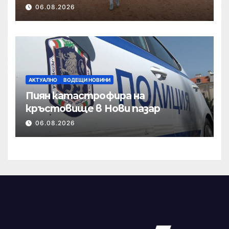
това приема новак
06.08.2026
АКТУАЛНО
ВОДЕЩИ НОВИНИ
Пиян катастрофира на
кръстовище в Нови пазар
06.08.2026