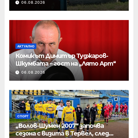
„Мътница“
06.08.2026
АКТУАЛНО
Комикът Димитър Туджаров-
Шкумбата – гост на „Лято Арт“
06.08.2026
СПОРТ
„Волов-Шумен 2007“ започва
сезона с визита в Тервел, след