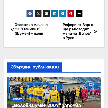
Отложиха мача на
Рефери от Варна
ФК “Олимпия“
ще ръководят
(Шумен) – жени
мача на „Волов“
в Русе
Свързани публикации
СПОРТ
„Волов-Шумен 2007“ започва