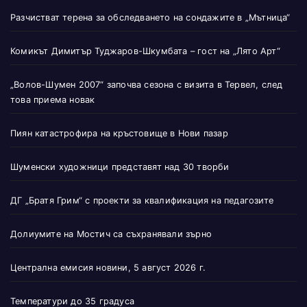
Разчистват терена за обследването на сондажите в „Мътница“
Комикът Димитър Туджаров-Шкумбата – гост на „Лято Арт“
„Волов-Шумен 2007“ започва сезона с визита в Тервел, след
това приема новак
Пиян катастрофира на кръстовище в Нови пазар
Шуменски художници представят над 30 творби
ДГ „Братя Грим“ с проекти за квалификация на педагозите
Долиумите на Мостич са съхранявали зърно
Централна емисия новини, 5 август 2026 г.
Температури до 35 градуса