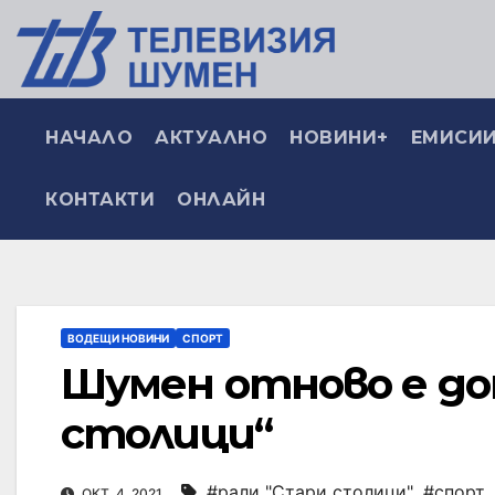
НАЧАЛО
АКТУАЛНО
НОВИНИ+
ЕМИСИИ
КОНТАКТИ
ОНЛАЙН
ВОДЕЩИ НОВИНИ
СПОРТ
Шумен отново е до
столици“
#рали "Стари столици"
,
#спорт
ОКТ. 4, 2021