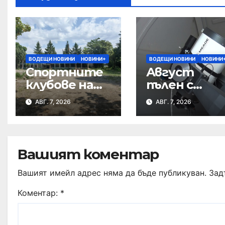
ВОДЕЩИ НОВИНИ
НОВИНИ+
ВОДЕЩИ НОВИНИ
НОВИНИ
Спортните
Август
клубове на
пълен с
среща с
небесни
АВГ. 7, 2026
АВГ. 7, 2026
кмета за
спектакли
бъдещето
на Тежкия
полк
Вашият коментар
Вашият имейл адрес няма да бъде публикуван.
Зад
Коментар:
*