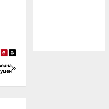
верна
Шумен