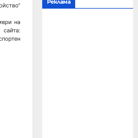
Реклама
ойство“
мври на
 сайта:
спортен