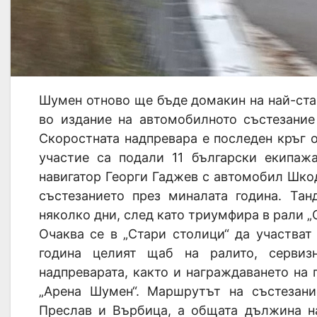
Шумен отново ще бъде домакин на най-стар
во издание на автомобилното състезание
Скоростната надпревара е последен кръг 
участие са подали 11 български екипаж
навигатор Георги Гаджев с автомобил Шко
състезанието през миналата година. Та
няколко дни, след като триумфира в рали „
Очаква се в „Стари столици“ да участват
година целият щаб на ралито, сервиз
надпреварата, както и награждаването на
„Арена Шумен“. Маршрутът на състезан
Преслав и Върбица, а общата дължина на