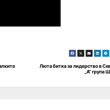
алките
Люта битка за лидерство в Се
„А“ група 