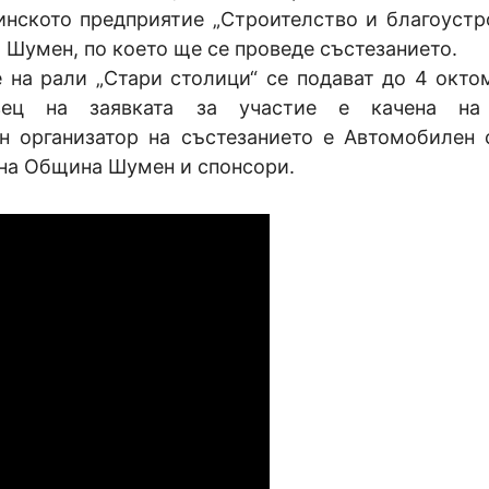
инското предприятие „Строителство и благоустр
 Шумен, по което ще се проведе състезанието.
е на рали „Стари столици“ се подават до 4 окто
бразец на заявката за участие е качена на
ен организатор на състезанието е Автомобилен 
 на Община Шумен и спонсори.