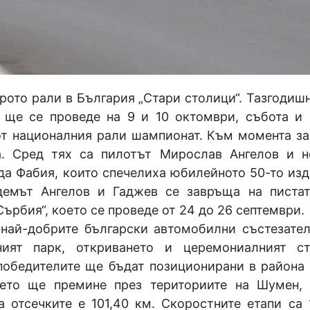
ото рали в България „Стари столици“. Тазгодишн
 ще се проведе на 9 и 10 октомври, събота и 
от националния рали шампионат. Към момента за
а. Сред тях са пилотът Мирослав Ангелов и н
да Фабия, които спечелиха юбилейното 50-то изд
ндемът Ангелов и Гаджев се завръща на писта
Сърбия“, което се проведе от 24 до 26 септември.
 най-добрите български автомобилни състезател
ният парк, откриването и церемониалният с
 победителите ще бъдат позиционирани в района 
ието ще премине през териториите на Шумен,
 отсечките е 101,40 км. Скоростните етапи са 