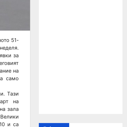
ото 51-
неделя.
явки за
еговият
ание на
та само
и. Тази
тарт на
на зала
 Велики
10 и са