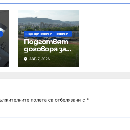
+
ВОДЕЩИ НОВИНИ
НОВИНИ+
Подготвят
договора за
ремонта на
АВГ. 7, 2026
стадион
„Панайот
Волов“
ължителните полета са отбелязани с
*