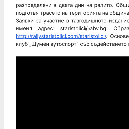
разпределени в двата дни на ралито. Общ
подготвя трасето на територията на община
Заявки за участие в тазгодишното издани
имейл адрес: staristolici@abv.bg. О
http://rallystaristolici.com/staristolici/
. Основ
клуб „Шумен аутоспорт“ със съдействието