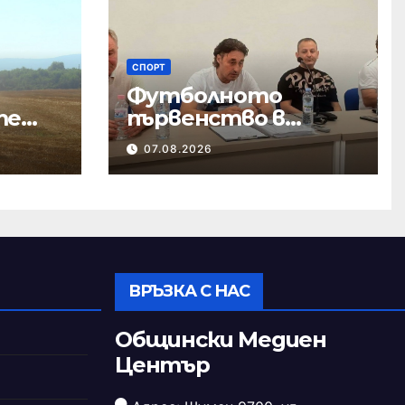
СПОРТ
Футболното
те
първенство в
област Шумен ще
07.08.2026
започне в началото
на септември
ВРЪЗКА С НАС
Общински Медиен
Център