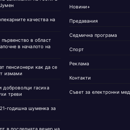
Шумен
Новини+
опекарните качества на
Предавания
Седмична програма
 първенство в област
апочне в началото на
Спорт
Реклама
ат пенсионери как да се
от измами
Контакти
и доброволци гасиха
Съвет за електронни ме
ухи треви
21-годишна шуменка за
рт в последната вечер на