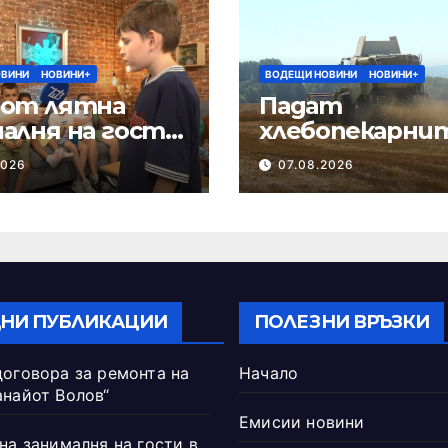
ОВИНИ
НОВИНИ+
ВОДЕЩИ НОВИНИ
НОВИНИ+
 от лятна
Падат
алня на гости
хлебопекарни
левизия Шумен
качества на
2026
07.08.2026
пшеницата
НИ ПУБЛИКАЦИИ
ПОЛЕЗНИ ВРЪЗКИ
договора за ремонта на
Начало
анайот Волов“
Емисии новини
на занималня на гости в