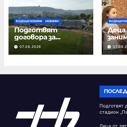
ВОДЕЩИ НОВИНИ
НОВИНИ+
ВОДЕЩИ Н
Подготвят
Деца
договора за
заним
ремонта на
в Те
07.08.2026
07.08.
стадион „Панайот
Волов“
ПОСЛЕД
Подготвят 
стадион „П
Деца от лят