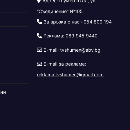
Адрес: Шумен 9700, ул.
"Съединение" №105
За връзка с нас :
054 800 194
Реклама:
089 945 9440
E-mail:
tvshumen@abv.bg
E-mail за реклама:
reklama.tvshumen@gmail.com
дии