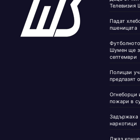
Телевизия 
Падат хлеб
пшеницата
Футболното
Шумен ще з
септември
Полицаи уч
предпазят 
Огнеборци 
пожари в с
Задържаха 
наркотици
Джаз конце