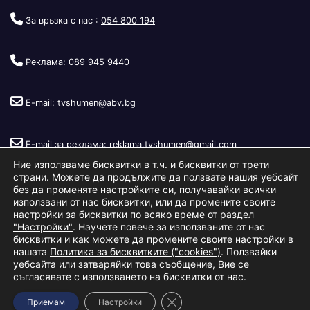
За връзка с нас :
054 800 194
Реклама:
089 945 9440
E-mail:
tvshumen@abv.bg
E-mail за реклама:
reklama.tvshumen@gmail.com
Ние използваме бисквитки в т.ч. и бисквитки от трети
страни. Можете да продължите да ползвате нашия уебсайт
без да променяте настройките си, получавайки всички
използвани от нас бисквитки, или да промените своите
настройки за бисквитки по всяко време от раздел
"Настройки"
. Научете повече за използваните от нас
Copyright © 2026
Телевизия Шумен
.
|
Изработка:
S.I.T Solutions
бисквитки и как можете да промените своите настройки в
нашата
Политика за бисквитките ("cookies")
. Ползвайки
Ltd.
уебсайта или затваряйки това съобщение, Вие се
съгласявате с използването на бисквитки от нас.
За нас
Реклама
Условия за ползване
Политика за бисквитки
Close GDPR Cookie Banner
Приемам
Настройки