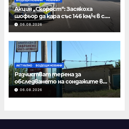
Акция „Скорост“: Засякоха
шофьор да кара със 146 км/ч в с.
Пристое
06.08.2026
АКТУАЛНО
ВОДЕЩИ НОВИНИ
Разчистват терена за
обследването на сондажите в
„Мътница“
06.08.2026