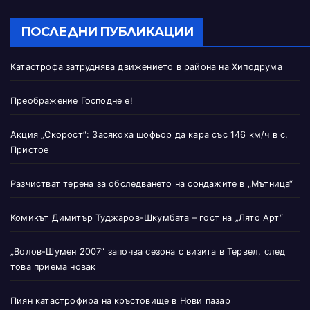
ПОСЛЕДНИ ПУБЛИКАЦИИ
Катастрофа затруднява движението в района на Хиподрума
Преображение Господне е!
Акция „Скорост“: Засякоха шофьор да кара със 146 км/ч в с.
Пристое
Разчистват терена за обследването на сондажите в „Мътница“
Комикът Димитър Туджаров-Шкумбата – гост на „Лято Арт“
„Волов-Шумен 2007“ започва сезона с визита в Тервел, след
това приема новак
Пиян катастрофира на кръстовище в Нови пазар