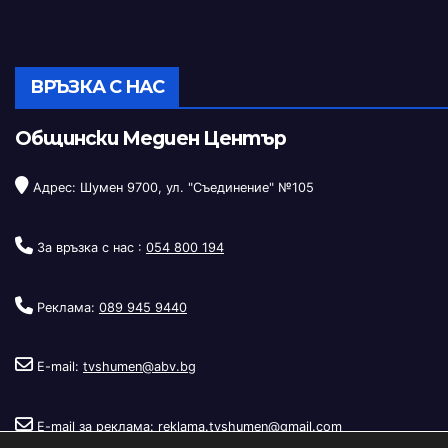
ВРЪЗКА С НАС
Общински Медиен Център
Адрес: Шумен 9700, ул. "Съединение" №105
За връзка с нас :
054 800 194
Реклама:
089 945 9440
E-mail:
tvshumen@abv.bg
E-mail за реклама:
reklama.tvshumen@gmail.com