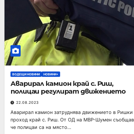
ВОДЕЩИ НОВИНИ
НОВИНИ+
Аварирал камион край с. Риш,
полицаи регулират движението
22.08.2023
Аварирал камион затруднява движението в Ришки
проход край с. Риш. От ОД на МВР-Шумен съобщав
че полицаи са на място…