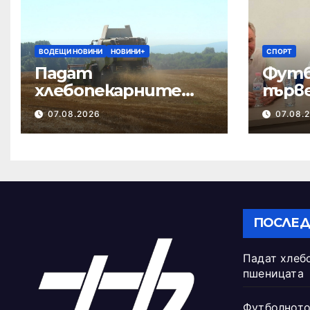
ВОДЕЩИ НОВИНИ
НОВИНИ+
СПОРТ
Падат
Футб
хлебопекарните
първ
качества на
обла
07.08.2026
07.08.
пшеницата
започ
на с
ПОСЛЕД
Падат хлеб
пшеницата
Футболното