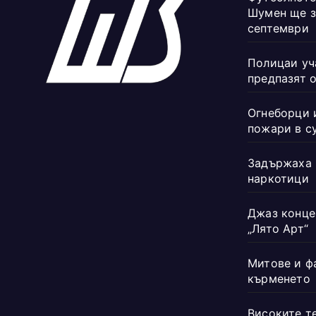
Шумен ще з
септември
Полицаи уч
предпазят 
Огнеборци 
пожари в с
Задържаха 
наркотици
Джаз конце
„Лято Арт“
Митове и ф
кърменето
Високите т