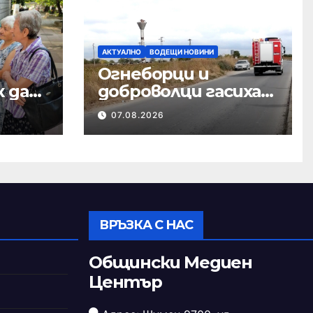
АКТУАЛНО
ВОДЕЩИ НОВИНИ
Огнеборци и
к да
доброволци гасиха
от
пожари в сухи
07.08.2026
треви
ВРЪЗКА С НАС
Общински Медиен
Център