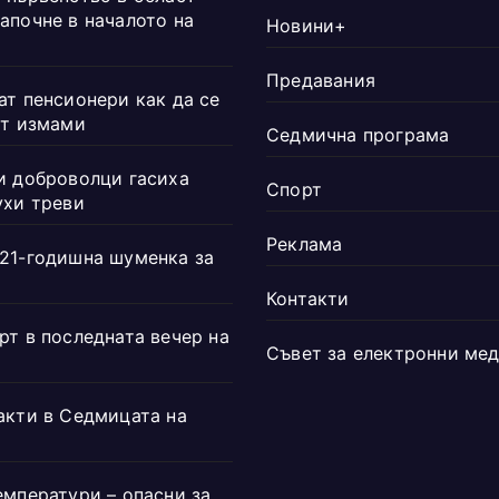
апочне в началото на
Новини+
Предавания
ат пенсионери как да се
от измами
Седмична програма
и доброволци гасиха
Спорт
ухи треви
Реклама
21-годишна шуменка за
Контакти
рт в последната вечер на
Съвет за електронни ме
акти в Седмицата на
емператури – опасни за