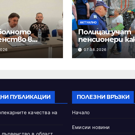
АКТУАЛНО
олното
Полицаи учат
енство в
пенсионери ка
ст Шумен ще
се предпазят 
2026
07.08.2026
не в началото
измами
ептември
НИ ПУБЛИКАЦИИ
ПОЛЕЗНИ ВРЪЗКИ
опекарните качества на
Начало
Емисии новини
 първенство в област