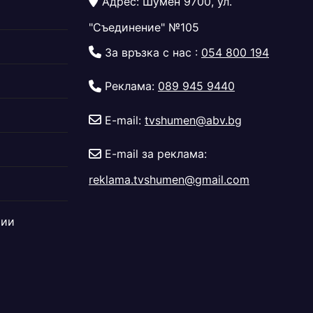
Адрес: Шумен 9700, ул.
"Съединение" №105
За връзка с нас :
054 800 194
Реклама:
089 945 9440
E-mail:
tvshumen@abv.bg
E-mail за реклама:
reklama.tvshumen@gmail.com
дии