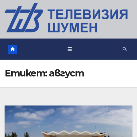
Етикет:
август