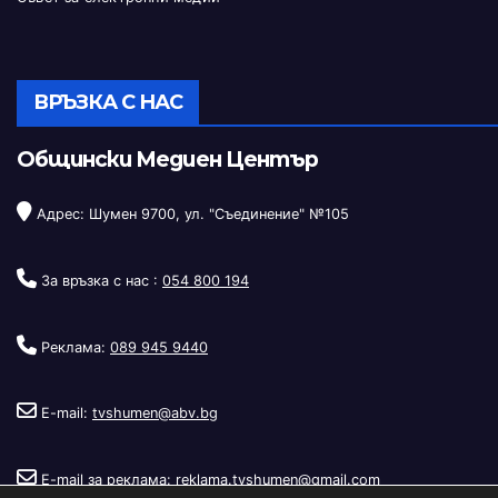
ВРЪЗКА С НАС
Общински Медиен Център
Адрес: Шумен 9700, ул. "Съединение" №105
За връзка с нас :
054 800 194
Реклама:
089 945 9440
E-mail:
tvshumen@abv.bg
E-mail за реклама:
reklama.tvshumen@gmail.com