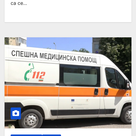
са се…