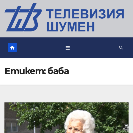
Етикет:
баба