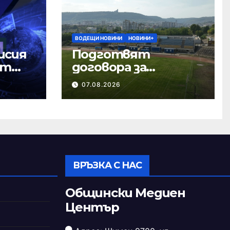
ВОДЕЩИ НОВИНИ
НОВИНИ+
исия
Подготвят
ст
договора за
ремонта на
07.08.2026
стадион „Панайот
Волов“
ВРЪЗКА С НАС
Общински Медиен
Център