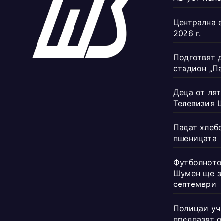
Централна 
2026 г.
Подготвят 
стадион „П
Деца от лят
Телевизия 
Падат хлеб
пшеницата
Футболното
Шумен ще з
септември
Полицаи уч
предпазят 