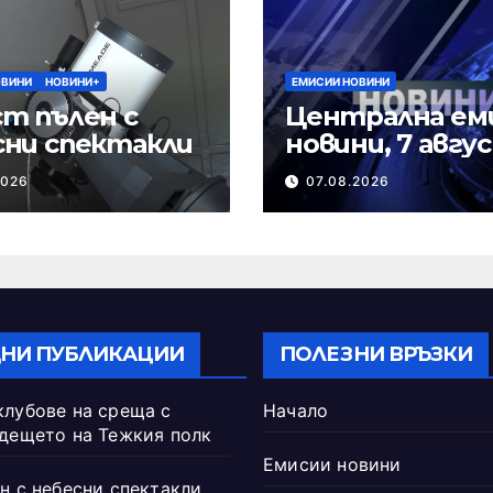
ОВИНИ
НОВИНИ+
ЕМИСИИ НОВИНИ
т пълен с
Централна ем
сни спектакли
новини, 7 авгу
2026 г.
2026
07.08.2026
НИ ПУБЛИКАЦИИ
ПОЛЕЗНИ ВРЪЗКИ
клубове на среща с
Начало
ъдещето на Тежкия полк
Емисии новини
н с небесни спектакли