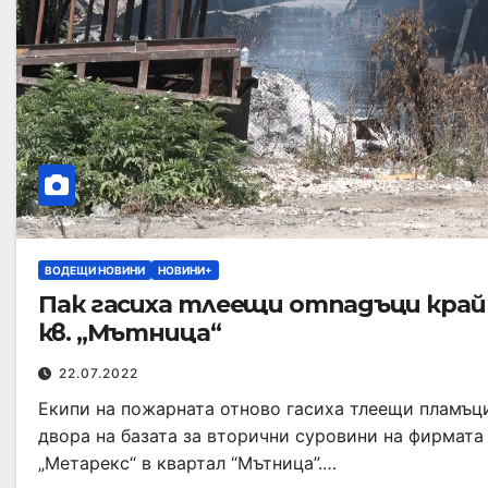
ВОДЕЩИ НОВИНИ
НОВИНИ+
Пак гасиха тлеещи отпадъци край
кв. „Мътница“
22.07.2022
Екипи на пожарната отново гасиха тлеещи пламъц
двора на базата за вторични суровини на фирмата
„Метарекс“ в квартал “Мътница”.…