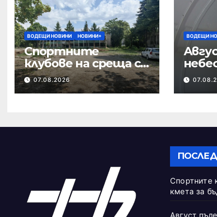
ВОДЕЩИ НОВИНИ
НОВИНИ+
ВОДЕЩИ Н
Спортните
Авгус
клубове на среща с
небе
кмета за
07.08.2026
07.08.
бъдещето на
Тежкия полк
ПОСЛЕД
Спортните 
кмета за б
Август пъле