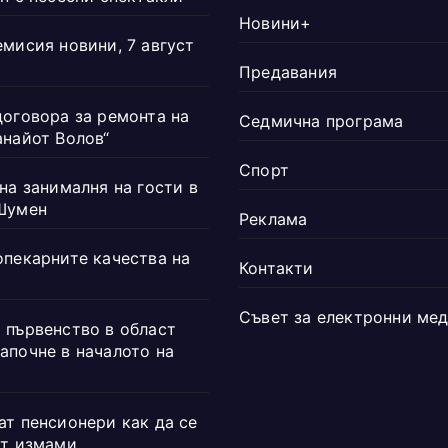
Новини+
емисия новини, 7 август
Предавания
договора за ремонта на
Седмична програма
анайот Волов“
Спорт
на занималня на гости в
Шумен
Реклама
опекарните качества на
Контакти
Съвет за електронни ме
 първенство в област
апочне в началото на
ат пенсионери как да се
от измами