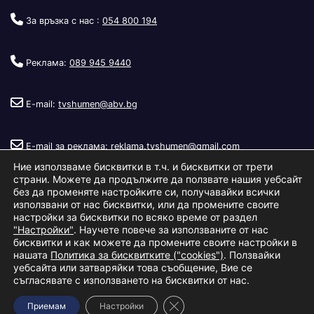
За връзка с нас :
054 800 194
Реклама:
089 945 9440
E-mail:
tvshumen@abv.bg
E-mail за реклама:
reklama.tvshumen@gmail.com
Ние използваме бисквитки в т.ч. и бисквитки от трети
страни. Можете да продължите да ползвате нашия уебсайт
без да променяте настройките си, получавайки всички
използвани от нас бисквитки, или да промените своите
настройки за бисквитки по всяко време от раздел
"Настройки"
. Научете повече за използваните от нас
Copyright © 2026
Телевизия Шумен
.
|
Изработка:
S.I.T Solutions
бисквитки и как можете да промените своите настройки в
нашата
Политика за бисквитките ("cookies")
. Ползвайки
Ltd.
уебсайта или затваряйки това съобщение, Вие се
съгласявате с използването на бисквитки от нас.
За нас
Реклама
Условия за ползване
Политика за бисквитки
Close GDPR Cookie Banner
Приемам
Настройки