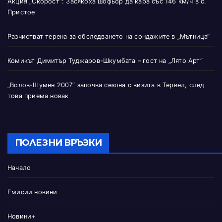
Акция „Скорост“: Засякоха шофьор да кара със 146 км/ч в с.
Пристое
Разчистват терена за обследването на сондажите в „Мътница“
Комикът Димитър Туджаров-Шкумбата – гост на „Лято Арт“
„Волов-Шумен 2007“ започва сезона с визита в Тервел, след
това приема новак
ПОЛЕЗНИ ВРЪЗКИ
Начало
Емисии новини
Новини+