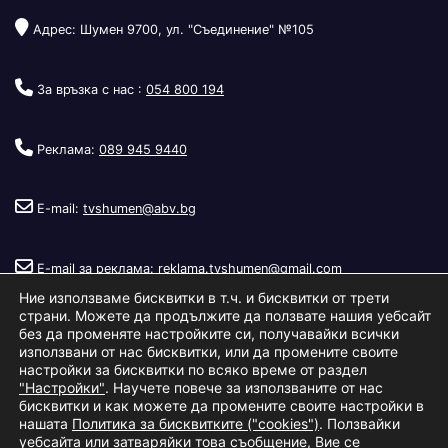
Адрес: Шумен 9700, ул. "Съединение" №105
За връзка с нас :
054 800 194
Реклама:
089 945 9440
E-mail:
tvshumen@abv.bg
E-mail за реклама:
reklama.tvshumen@gmail.com
Ние използваме бисквитки в т.ч. и бисквитки от трети
страни. Можете да продължите да ползвате нашия уебсайт
без да променяте настройките си, получавайки всички
използвани от нас бисквитки, или да промените своите
настройки за бисквитки по всяко време от раздел
"Настройки"
. Научете повече за използваните от нас
Copyright © 2026
Телевизия Шумен
.
|
Изработка:
S.I.T Solutions
бисквитки и как можете да промените своите настройки в
нашата
Политика за бисквитките ("cookies")
. Ползвайки
Ltd.
уебсайта или затваряйки това съобщение, Вие се