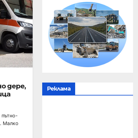
о дере,
Реклама
ица
 пътно-
. Малко