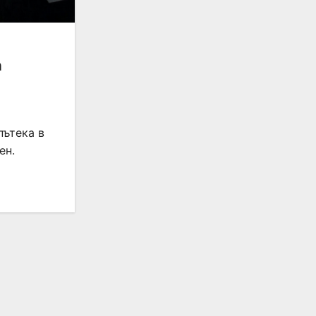
а
пътека в
ен.