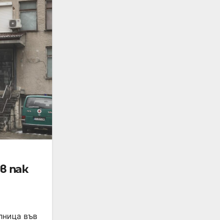
в пак
лница във