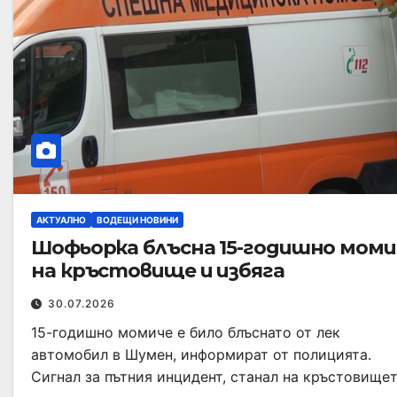
АКТУАЛНО
ВОДЕЩИ НОВИНИ
Шофьорка блъсна 15-годишно моми
на кръстовище и избяга
30.07.2026
15-годишно момиче е било блъснато от лек
автомобил в Шумен, информират от полицията.
Сигнал за пътния инцидент, станал на кръстовище