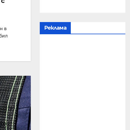
 с
Реклама
н в
 бил