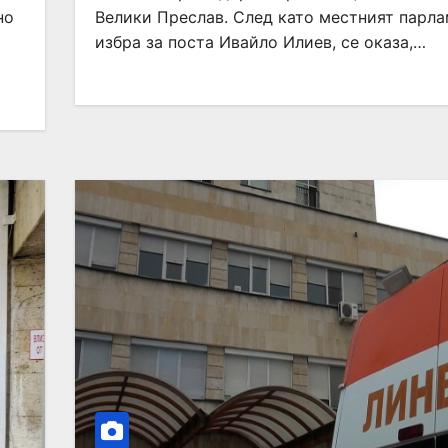
но
Велики Преслав. След като местният парл
избра за поста Ивайло Илиев, се оказа,…