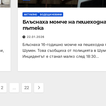
АКТУАЛНО
ВОДЕЩИ НОВИНИ
Блъснаха момче на пешеходн
пътека
22.01.2026
Блъснаха 16-годишно момче на пешеходна 
и,
Шумен. Това съобщиха от полицията в Шум
Инцидентът е станал малко след 18:30…
2
…
22