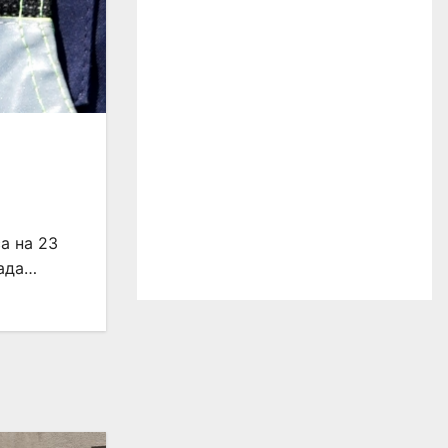
а на 23
рада…