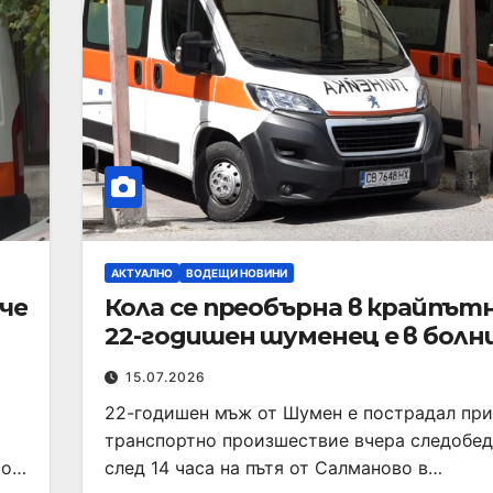
АКТУАЛНО
ВОДЕЩИ НОВИНИ
че
Кола се преобърна в крайпътн
22-годишен шуменец е в болн
15.07.2026
22-годишен мъж от Шумен е пострадал при
транспортно произшествие вчера следобед
то…
след 14 часа на пътя от Салманово в…