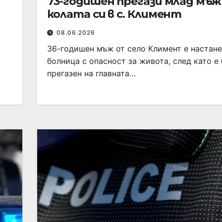
73-годишен прегази млад мъж
колата си в с. Климент
08.06.2026
36-годишен мъж от село Климент е настане
болница с опасност за живота, след като е
прегазен на главната…