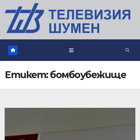
Етикет:
бомбоубежище