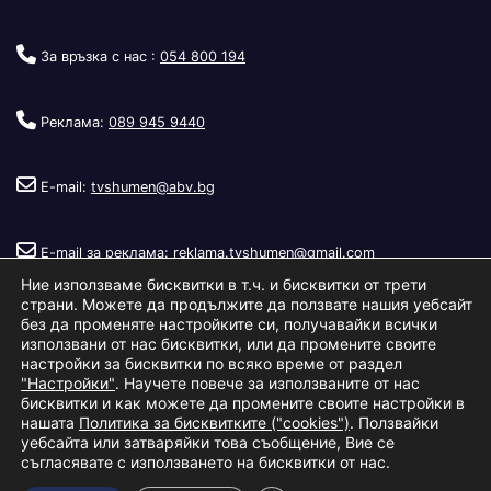
За връзка с нас :
054 800 194
Реклама:
089 945 9440
E-mail:
tvshumen@abv.bg
E-mail за реклама:
reklama.tvshumen@gmail.com
Ние използваме бисквитки в т.ч. и бисквитки от трети
страни. Можете да продължите да ползвате нашия уебсайт
без да променяте настройките си, получавайки всички
използвани от нас бисквитки, или да промените своите
настройки за бисквитки по всяко време от раздел
"Настройки"
. Научете повече за използваните от нас
Copyright © 2026
Телевизия Шумен
.
|
Изработка:
S.I.T Solutions
бисквитки и как можете да промените своите настройки в
нашата
Политика за бисквитките ("cookies")
. Ползвайки
Ltd.
уебсайта или затваряйки това съобщение, Вие се
съгласявате с използването на бисквитки от нас.
За нас
Реклама
Условия за ползване