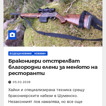
ВОДЕЩИ НОВИНИ
НОВИНИ+
Бракониери отстрелват
благородни елени за менюто на
ресторанти
05.02.2026
Хайки и специализирана техника срещу
бракониерските набези в Шуменско.
Незаконният лов намалява, но все още