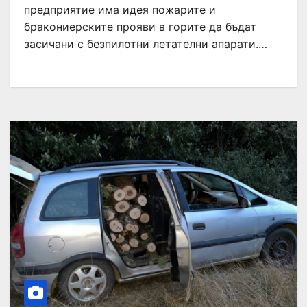
предприятие има идея пожарите и
бракониерските прояви в горите да бъдат
засичани с безпилотни летателни апарати.…