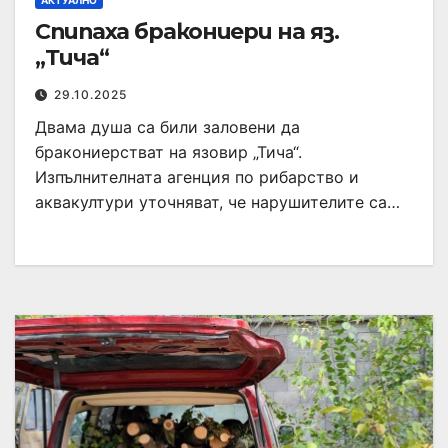
АКТУАЛНО
Спипаха бракониери на яз.
„Тича“
29.10.2025
Двама душа са били заловени да
бракониерстват на язовир „Тича“.
Изпълнителната агенция по рибарство и
аквакултури уточняват, че нарушителите са…