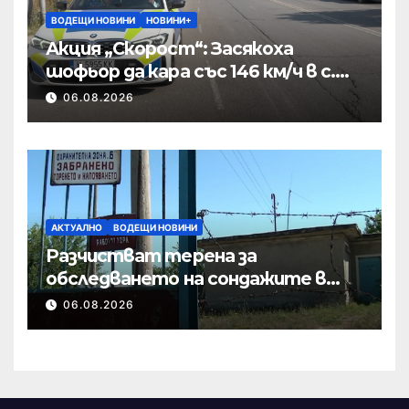
ВОДЕЩИ НОВИНИ
НОВИНИ+
Акция „Скорост“: Засякоха
шофьор да кара със 146 км/ч в с.
Пристое
06.08.2026
АКТУАЛНО
ВОДЕЩИ НОВИНИ
Разчистват терена за
обследването на сондажите в
„Мътница“
06.08.2026