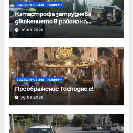
ВОДЕЩИ НОВИНИ
НОВИНИ+
Катастрофа затруднява
движението в района на
Хиподрума
06.08.2026
ВОДЕЩИ НОВИНИ
НОВИНИ+
Преображение Господне е!
06.08.2026