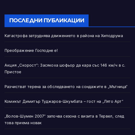
ПОСЛЕДНИ ПУБЛИКАЦИИ
Катастрофа затруднява движението в района на Хиподрума
Преображение Господне е!
Акция „Скорост“: Засякоха шофьор да кара със 146 км/ч в с.
Пристое
Разчистват терена за обследването на сондажите в „Мътница“
Комикът Димитър Туджаров-Шкумбата – гост на „Лято Арт“
„Волов-Шумен 2007“ започва сезона с визита в Тервел, след
това приема новак