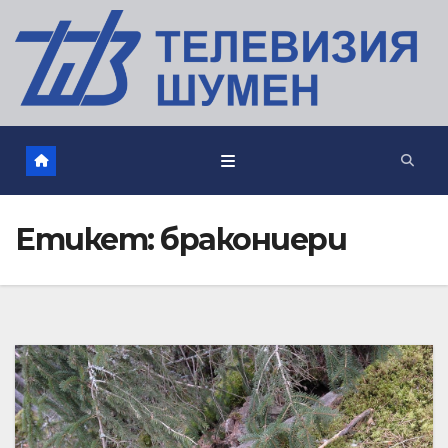
Етикет:
бракониери