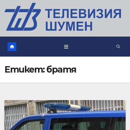
Етикет:
братя