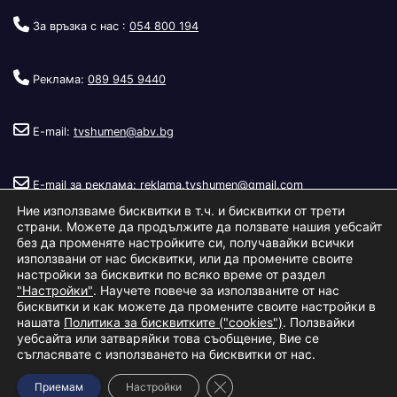
За връзка с нас :
054 800 194
Реклама:
089 945 9440
E-mail:
tvshumen@abv.bg
E-mail за реклама:
reklama.tvshumen@gmail.com
Ние използваме бисквитки в т.ч. и бисквитки от трети
страни. Можете да продължите да ползвате нашия уебсайт
без да променяте настройките си, получавайки всички
използвани от нас бисквитки, или да промените своите
настройки за бисквитки по всяко време от раздел
"Настройки"
. Научете повече за използваните от нас
Copyright © 2026
Телевизия Шумен
.
|
Изработка:
S.I.T Solutions
бисквитки и как можете да промените своите настройки в
нашата
Политика за бисквитките ("cookies")
. Ползвайки
Ltd.
уебсайта или затваряйки това съобщение, Вие се
съгласявате с използването на бисквитки от нас.
За нас
Реклама
Условия за ползване
Политика за бисквитки
Close GDPR Cookie Banner
Приемам
Настройки