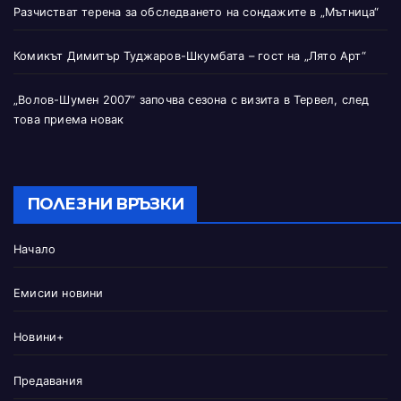
Разчистват терена за обследването на сондажите в „Мътница“
Комикът Димитър Туджаров-Шкумбата – гост на „Лято Арт“
„Волов-Шумен 2007“ започва сезона с визита в Тервел, след
това приема новак
ПОЛЕЗНИ ВРЪЗКИ
Начало
Емисии новини
Новини+
Предавания