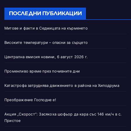
ПОСЛЕДНИ ПУБЛИКАЦИИ
Митове и факти в Седмицата на кърменето
Високите температури – опасни за сърцето
Централна емисия новини, 6 август 2026 г.
Променливо време през почивните дни
Катастрофа затруднява движението в района на Хиподрума
Преображение Господне е!
Акция „Скорост“: Засякоха шофьор да кара със 146 км/ч в с.
Пристое