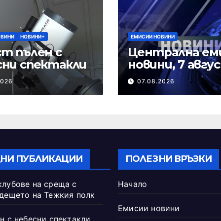
ОВИНИ
НОВИНИ+
ЕМИСИИ НОВИНИ
т пълен с
Централна ем
сни спектакли
новини, 7 авгу
2026 г.
2026
07.08.2026
НИ ПУБЛИКАЦИИ
ПОЛЕЗНИ ВРЪЗКИ
клубове на среща с
Начало
ъдещето на Тежкия полк
Емисии новини
н с небесни спектакли