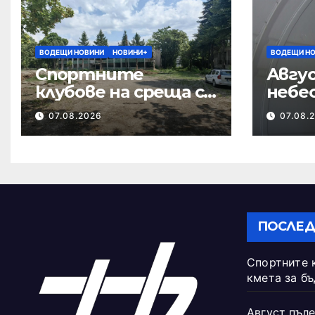
ВОДЕЩИ НОВИНИ
НОВИНИ+
ВОДЕЩИ Н
Спортните
Авгус
клубове на среща с
небе
кмета за
07.08.2026
07.08.
бъдещето на
Тежкия полк
ПОСЛЕД
Спортните 
кмета за б
Август пъле