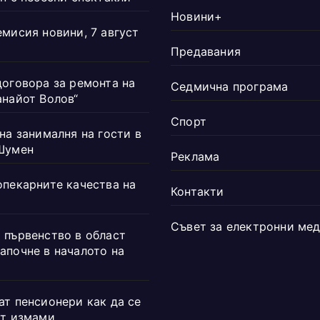
Новини+
емисия новини, 7 август
Предавания
договора за ремонта на
Седмична програма
анайот Волов“
Спорт
на занималня на гости в
Шумен
Реклама
опекарните качества на
Контакти
Съвет за електронни ме
 първенство в област
апочне в началото на
ат пенсионери как да се
от измами