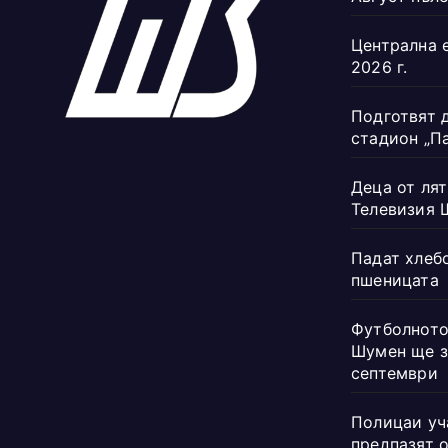
Централна 
2026 г.
Подготвят 
стадион „П
Деца от лят
Телевизия 
Падат хлеб
пшеницата
Футболното
Шумен ще з
септември
Полицаи уч
предпазят 