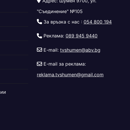
Адрес: Шумен 9700, ул.
"Съединение" №105
За връзка с нас :
054 800 194
Реклама:
089 945 9440
E-mail:
tvshumen@abv.bg
E-mail за реклама:
reklama.tvshumen@gmail.com
дии