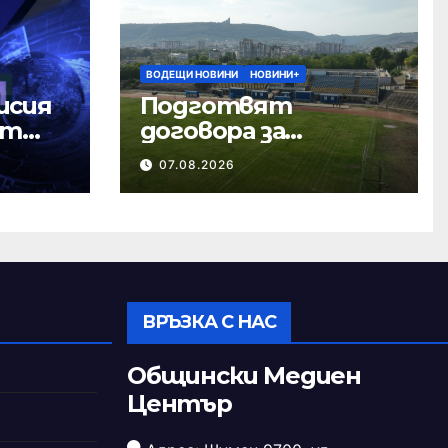
ВОДЕЩИ НОВИНИ
НОВИНИ+
исия
Подготвят
ст
договора за
ремонта на
07.08.2026
стадион „Панайот
Волов“
ВРЪЗКА С НАС
Общински Медиен
Център