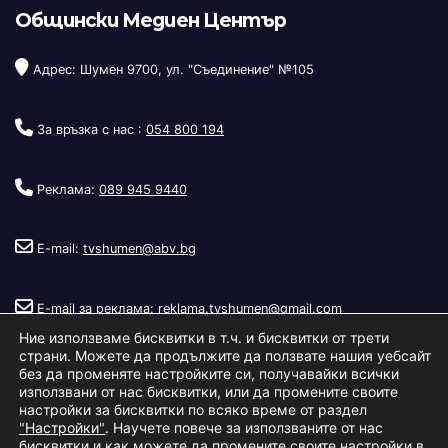
Общински Медиен Център
Адрес: Шумен 9700, ул. "Съединение" №105
За връзка с нас :
054 800 194
Реклама:
089 945 9440
E-mail:
tvshumen@abv.bg
E-mail за реклама:
reklama.tvshumen@gmail.com
Ние използваме бисквитки в т.ч. и бисквитки от трети
страни. Можете да продължите да ползвате нашия уебсайт
без да променяте настройките си, получавайки всички
използвани от нас бисквитки, или да промените своите
настройки за бисквитки по всяко време от раздел
"Настройки"
. Научете повече за използваните от нас
Copyright © 2026
Телевизия Шумен
.
|
Изработка:
S.I.T Solutions
бисквитки и как можете да промените своите настройки в