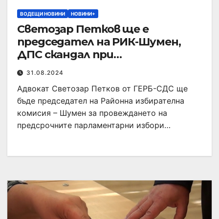
ВОДЕЩИ НОВИНИ
НОВИНИ+
Светозар Петков ще е
председател на РИК-Шумен,
ДПС скандал при
консултациите
31.08.2024
Адвокат Светозар Петков от ГЕРБ-СДС ще
бъде председател на Районна избирателна
комисия – Шумен за провеждането на
предсрочните парламентарни избори…