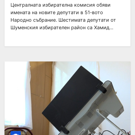
Централната избирателна комисия обяви
имената на новите депутати в 51-вото
Народно събрание. Шестимата депутати от
Шуменския избирателен район са Хамид…