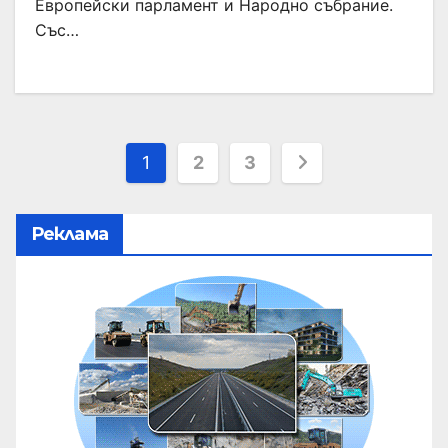
Европейски парламент и Народно събрание.
Със…
1
2
3
Реклама